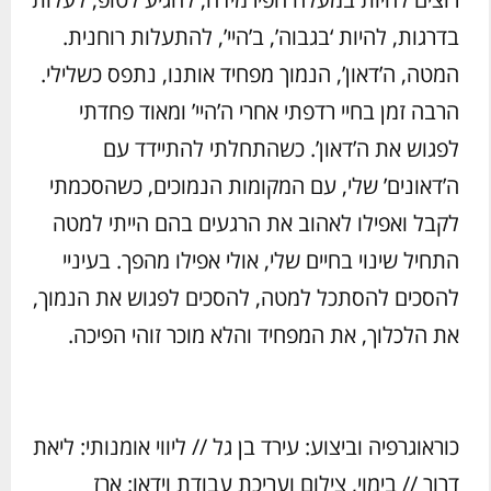
בדרגות, להיות ‘בגבוה’, ב’היי’, להתעלות רוחנית.
המטה, ה’דאון’, הנמוך מפחיד אותנו, נתפס כשלילי.
הרבה זמן בחיי רדפתי אחרי ה’היי’ ומאוד פחדתי
לפגוש את ה’דאון’. כשהתחלתי להתיידד עם
ה’דאונים’ שלי, עם המקומות הנמוכים, כשהסכמתי
לקבל ואפילו לאהוב את הרגעים בהם הייתי למטה
התחיל שינוי בחיים שלי, אולי אפילו מהפך. בעיניי
להסכים להסתכל למטה, להסכים לפגוש את הנמוך,
את הלכלוך, את המפחיד והלא מוכר זוהי הפיכה.
כוראוגרפיה וביצוע: עירד בן גל // ליווי אומנותי: ליאת
דרור // בימוי, צילום ועריכת עבודת וידאו: ארז