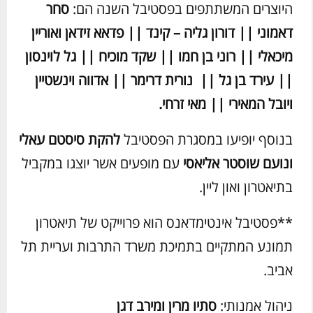
היוצרים המשתתפים בפסטיבל השנה הם:
סחר
דאמוני || דורון גליה – קינד || פדאא זידאן ואוריין
מיכאלי || רוני בן חמו || שקד מוכיח || גל לוינסון
|| עירד בן גל || נורית דרימר || אדווה וינשטיין
ויובל המאירי || מאי זרחי.
בנוסף יופיעו במסגרת הפסטיבל
להקת סיסטם עאלי
ונועם שוסטר אליאסי
עם מופעים אשר יוצגו במקביל
בתיאטרון ואון ליין.
**פסטיבל אינטימדאנס הוא פרוייקט של תיאטרון
תמונע המתקיים בתמיכת משרד התרבות ועריית תל
אביב.
ניהול אמנותי:
סתיו מרין ומירב דגן