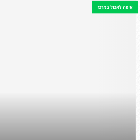
איפה לאכול במרכז
מ
ס
ע
ד
ה
א
ס
י