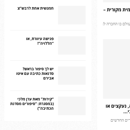
חמגשית אחת לרבש”צ
ית מקורית –
עולם בו החברה לא
פגישה עיוורת, או
“הללויה”!
יש לך סיפור בראש?
סדנאות כתיבה עם איטו
אבירם
“קירות” מאת ערן מלכי
(במסגרת: “סיפורים מסדנת
 נעקצים או
הכתיבה”)
...
רים החדשים