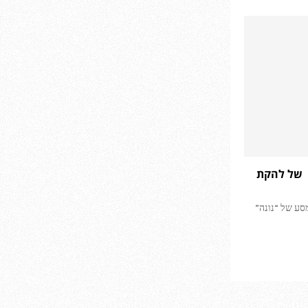
 של להקת
סע של “נונה”