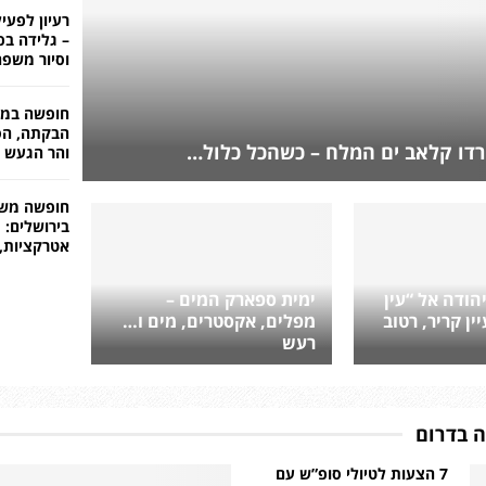
רעיון לפעי
– גלידה בפ
וסיור משפח
חופשה במרו
הבקתה, הסו
רדו קלאב ים המלח – כשהכל כלול…
והר הגעש 
חופשה מש
בירושלים: מ
אטרקציות, 
הודה אל “עין
ימית ספארק המים –
ין קריר, רטוב
מפלים, אקסטרים, מים ו…
רעש
ה בדרום
7 הצעות לטיולי סופ”ש עם