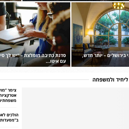
י בירושלים – יותר חדש,
סדנת כתיבה מומלצת – “יש לך סי
עם איטו...
ליחיד ולמשפחה
צימר “מול
אטרקציות 
משפחתית 
הולכים לאכ
ב”מסעדות 