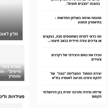
בהצגה “כוכבים תועים”.
מהומה ואימה באולפן החדשות –
בתיאטרון תמונע
מלון לאונ
מה כדאי למרוח כשחוטפים מכה, נעקצים
או צריכים עזרה מיידית בכאב חיצוני...
הכירו את כוחם היצירתי של רקדנים
צעירים
מסלול בהרי י
טייסים” – מעי
יצירת המחול המצליחה “נונה” של
ומומלץ
להקת ורטיגו מגיעה לאופרה בת”א
פריחה וורודה וחגיגה יפנית בגן הירושלמי
פעילויות ולינ
הקסום