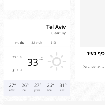
Tel Aviv
Clear Sky
5.1km/h
61%
1%
כיף בעיר
°
33
33
C
°
ל מה שחשבתם על
°
31
27
°
26
°
27
°
26
°
31
°
שישי
שבת
ראשון
שני
שלישי