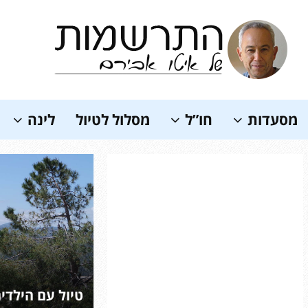
Soundc
מסעדות
חו”ל
מסלול לטיול
לינה
ה “נונה” של להקת ורטיגו מגיעה
טיול עם הילדי