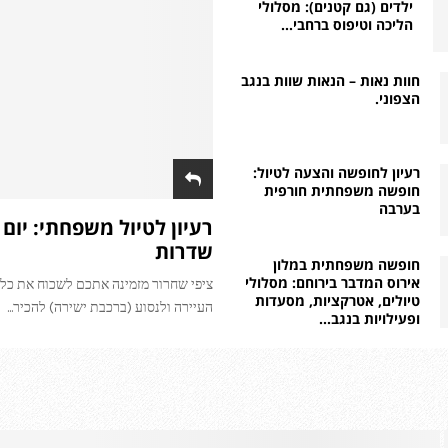
ילדים (גם קטנים): מסלולי
הליכה וטיפוס ברחבי...
חוות נאות – הנאות שוות בנגב
הצפוני.
רעיון לחופשה והצעה לטיול:
חופשה משפחתית חורפית
בערבה
רעיון לטיול משפחתי: יום 
שדרות
חופשה משפחתית במלון
אירוס המדבר בירוחם: מסלולי
ציפי שחרור מזמינה אתכם לשכוח את כ
טיולים, אטרקציות, מסעדות
העיירה ולנסוע (ברכבת ישירה) להכיר...
ופעילויות בנגב...