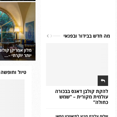
מה חדש בבידור ובפנאי
ער האלונים המכושף – מסלול, טיול או
מלון אמריקן קולונ
קניק בצפון השרון
יותר יוקרתי –...
טיול וחופשה 
להקת קולבן דאנס בבכורה
עולמית מקורית – “שמש
כחולה”
שלום עליכם מגיע לתיאטרון החאן