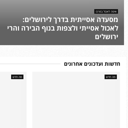
י
ת
איפה לאכול במרכז
י
מסעדה אסייתית בדרך לירושלים:
ת
ב
לאכול אסייתי ולצפות בנוף הבירה והרי
ד
ירושלים
ר
7
ך
מ
ל
ס
י
ע
ר
חדשות ועדכונים אחרונים
ד
ו
ו
ש
מה חדש
מה חדש
ת
ל
מ
י
ד
ם
ל
:
י
ל
ק
א
ו
כ
ת
ו
ב
ל