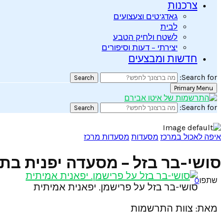
צרכנות
גאדג’טים וצעצועים
לבית
לשטח ולחיק הטבע
יצירתי – דעות וסיפורים
חדשות ומבצעים
Search for:
Search
Primary Menu
Search for:
Search
איפה לאכול במרכז
מסעדות
מסעדות מרכז
סושי-בר בזל – מסעדה יפנית בת
שתפו
0
סושי-בר בזל על פרישמן. יפאנית אמיתית
מאת: צוות התרשמות