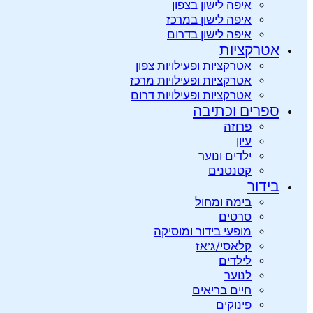
איפה לישון בצפון
איפה לישון במרכז
איפה לישון בדרום
אטרקציות
אטרקציות ופעילויות צפון
אטרקציות ופעילויות מרכז
אטרקציות ופעילויות דרום
ספרים וכתיבה
פרוזה
עיון
ילדים ונוער
קטנטנים
בידור
בימה ומחול
סרטים
מופעי בידור ומוסיקה
קלאסי/ג’אז
לילדים
לנוער
חיים בריאים
פינוקים