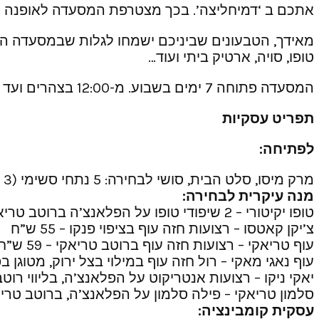
אתכם ב ‘דמיחליצה’. בכך מצטרפת המסעדה לאופנה ש
מאידך, הטבעונים שביניכם ישמחו לגלות שבמסעדה הז
טופו, סויה, ארטיק ביתי ועוד…
המסעדה פתוחה 7 ימים בשבוע. מ-12:00 בצהרים ועד אחרון הסועדים (יש משלוחים וניתן לקיים בה אירועים.)
תפריט עסקיות
לפתיחה:
מרק מיסו, סלט הבית, סושי לבחירה: 5 נתחי סשימי (3 סלמון, 2 מוסר) או רול קליפורניה (מקלות סרטן ואבוקדו) ו-2 ניגירי (סלמון ומוסר)
מנה עיקרית לבחירה:
טופו יקיטורי – 2 שיפודי טופו על הפלאנצ’ה ברוטב טריאקי – 55 ש”ח
צ’יקן קאטסו – רצועות חזה עוף בציפוי פנקו – 55 ש”ח
עוף טריאקי – רצועות חזה עוף ברוטב טריאקי – 59 ש”ח
עוף נאגי מאקי – רול חזה עוף במילוי בצל ירוק, מטוגן בפנקו –
יאקי ניקו – רצועות אנטריקוט על הפלאנצ’ה, בליווי רוטב יאקי 
סלמון טריאקי – פילה סלמון על הפלאנצ’ה, ברוטב טריאקי – 8
עסקית קומבינציה: