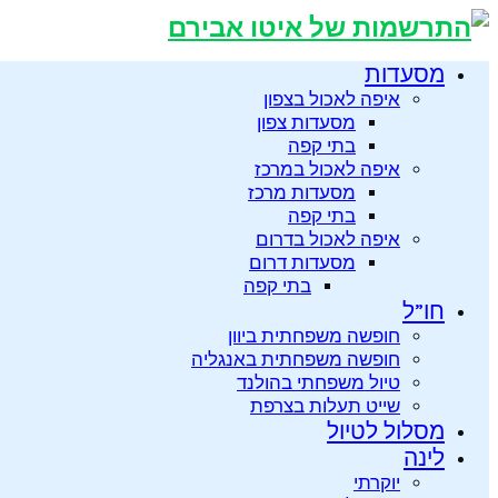
מסעדות
איפה לאכול בצפון
מסעדות צפון
בתי קפה
איפה לאכול במרכז
מסעדות מרכז
בתי קפה
איפה לאכול בדרום
מסעדות דרום
בתי קפה
חו”ל
חופשה משפחתית ביוון
חופשה משפחתית באנגליה
טיול משפחתי בהולנד
שייט תעלות בצרפת
מסלול לטיול
לינה
יוקרתי