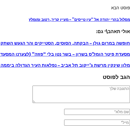
פוסט הבא
מסלול בהרי יהודה אל “עין טייסים” – מעיין קריר, רטוב ומומלץ
אולי תאהב\י גם:
חופשה במרום גולן – הבקתה, הסוסים, הסטייקים והר הגעש השתק
מסעדת פיטר הומל’ס בשרון – בשר נטו בלי “פוזה” (לצערנו המסעדה
מלון שינקין מרשת ג’ייקוב תל אביב – נפלאות העיר הגדולה ביממה
הגב לפוסט