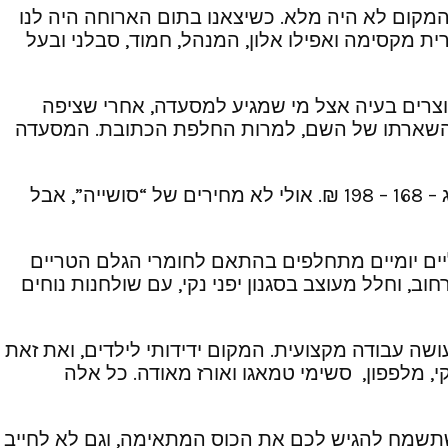
 המקום לא היה מלא. כשיצאנו בתום הארוחה היה לנו
ת מקסימה ואפילו אלון, המנהל, חמוד, סבלני ובעל
 יוצרים בעיה אצל מי שמגיע למסעדה, אחרי שציפה
את השארתו של השם, למרות החלפת הכתובת. המסעדה
גם המחירים אינם קורעים את הכיס: מנות פתיחה – 18 – 30 ₪. קומבינציות ליחיד – 54 – 82 ₪. קומבינציות לזוג – 168 – 198 ₪. אולי לא מחירים של “סושייה”, אבל
יים יומיים מתחלפים בהתאם לחומרי הגלם הטריים
, וחלל מעוצב בסגנון יפני נקי, עם שולחנות נוחים
שה עבודה מקצועית. המקום ידידותי לילדים, ואת זאת
י, מלפפון, סשימי טמאגו ואורז מאודה. כל אלה
 שתשמח להגיש לכם את הכוס המתאימה, וגם לא לחייב