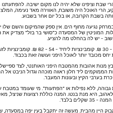
הרי שבת וציפינו שלא יהיה לנו מקום ישיבה. להפתעתנו
 הרי האוכל היה משובח, האווירה מאד נעימה, המלצרי
אותה בשבת הקרובה, או בכל יום אחר בשבוע.
, במרחק נגיעה מחוף הים. אין ספק שהמיקום והשם שלו
לות. המוניטין של המסעדה כ”סושי בר בזל” מצדיק 
 חשוב – יש לה בהחלט מה להציע.
חס מכובד יותר לאוכל היפני ועושה זאת בכבוד.
ץ מנות אהובות מהמטבח היפני האותנטי, לצד ספיישל
ממוקמים ליד חלון ראווה מוכהה וגדול הניבט אל הרחוב
כרת בערבי הקיץ ובעונות המעבר.
גבוהה, ללא נפילות או “הפתעות”. מי שעומד במטבח עו
 לאהוב, היא מנת בנטו. המנה כוללת רצועות שניצל, מאק
לים בלבד.
קבוק היין מהבית. מעשה זה יתקבל בעין יפה במסעדה,