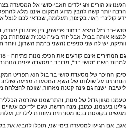
הגענו זוג הורים וזוג ילדים תאבי-סושי אל המסעדה בצ
הרבה יותר קשה להבין מדוע המקום איננו מלא להתפקע,
ידע קולינרי ראוי. בקיצור, תעלומה, שכדאי לכם לנצל 
סושי-בר בזל נמצא ברחוב פרישמן, בין פרוג ובן יהודה
למצוא אותה בבזל. אבל זוהי בעיה טכנית שנפתרת בק
וותיקה, יש לה שני סניפים (השני ברמת השרון), ויותר
למרות השם “סושי בר”, מדובר במסעדה יפנית הנותנת י
סימן ההיכר של מסעדת סושי בר בזל הוא תפריט המקב
הנוחתים על שולחנו של השף. המסעדה מציעה שולחנות ה
לישיבה. ישנה גם גינה קטנה מאחור, שזוכה להצלחה ני
טעמנו מגוון גדול של מנות, והתרשמנו שהרמה הכללית 
גילינו בעצמנו, כמובן. מנה חדשה, שגם ילדיכם עשויים
מוגשים בקופסת בנטו מסורתית מיוחדת לילדים, ועלות המנה – 35 שק
אגב, אם תגיעו למסעדה בימי שני, תוכלו להביא את ב