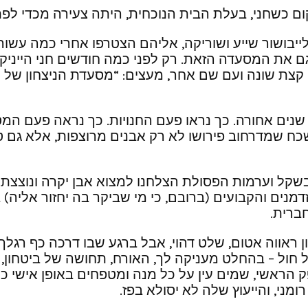
קום כשחני, בעלת הבית הנוכחית, היתה צעירה מכדי לפת
יבושור שייע ושוריקה, אליהם הצטרפו אחרי כמה עשורים
ם את המסעדה הזאת. רק לפני כמה חודשים חני הייניק
נים אחורה. כך נראו פעם החנויות. כך נראה פעם המסח
 שמדרחוב פירושו לא רק אבנים מרוצפות, אלא גם טיפוח ו
נים והקבועים (ברובם, כי מי שביקר בה יחזור אליה) 
ברית.
ראווה אטום, שלט דהוי, אבל ברגע שבו דרכה כף רגלך 
ל – בהחלט מעניקה לך, האורח, תחושה של ביטחון, שה
הראשי, שמים עין על כל מנה ומטפחים באופן אישי כל
ני, והייעוץ שלה לא יסולא בפז.