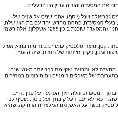
וח את המסעדה והוריה עדיין היו הבעלים.
 גבריאלה ויונל (יוסף). אחרי שנים על שנים של
, בעלי המסעדה, פתחה מחדש, יחד עם בת הזוג שלה,
דפי רוטנברג, את מסעדת הניצחון במיקום אחר, בגרסה קצת שונה ועם שם אחר, מעצים: “מסעדת הניצחון של חני” (המסעדה שוכנת ביכין 1255 אשקלון). אלה רשמי
ר. קטן, מוצרי פלסטיק עומדים בערימות בחוץ, אפילו
גינון, ניקיון וחזיתות של חנויות, שיהיה עניין
בין חנויות הטכסטיל ומזללות השווארמה, בין הטבונים בשקל וערמות הפסולת הצלחנו למצוא אבן יקרה ונוצצת. מסעדה לא יומרנית, שקיימת כבר יותר מ-70 שנה
בתערובת של מאכלים רומניים וים תיכוניים במחירים
בתוך המסעדה, עולה חיוך הפתעה על פניך. חייב
נה כאן לא יעבדו על קיבתך ועל כיסך. מוסיף לכך
 סטייק ובשר על האש, וגם המלצרית הוותיקה, שהיא