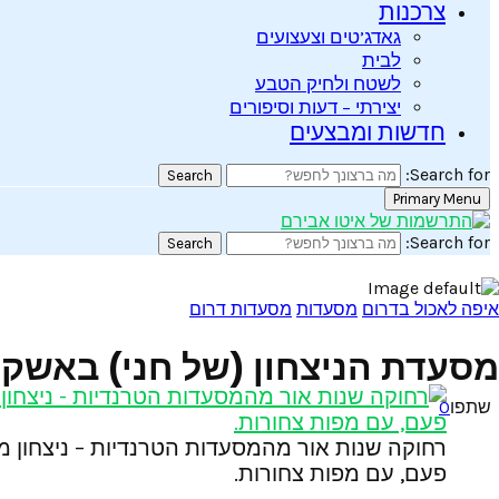
צרכנות
גאדג’טים וצעצועים
לבית
לשטח ולחיק הטבע
יצירתי – דעות וסיפורים
חדשות ומבצעים
Search for:
Search
Primary Menu
Search for:
Search
איפה לאכול בדרום
מסעדות
מסעדות דרום
מסעדת הניצחון (של חני) באשקלו
שתפו
0
רחוקה שנות אור מהמסעדות הטרנדיות – ניצחון 
פעם, עם מפות צחורות.