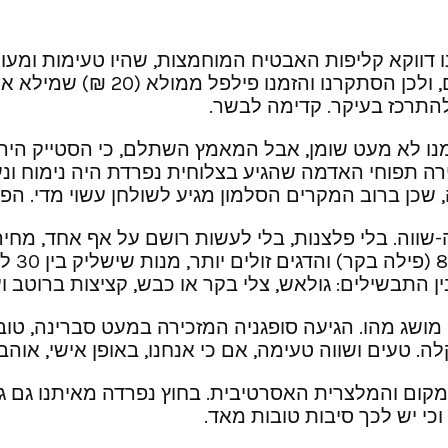
ו דווקא קליפות האבטיח המוחמצות, שהיו טעימות ומעו
שמנו לב, זכו להצלחה מיוחדת אצ
להתרכז בעיקר. קדימה לבשר.
 (65 ₪) ונדרשנו הפריד ממנו לא מעט שומן, אבל המאמץ השתלם, כי 
ירה תפוחי האדמה שהגיע בצלוחית נפרדת היה נימוח ונע
ווה-שווה. בלי פלצנות, בלי לעשות רושם על אף אחד, מח
ין התבשילים: גולאש, צלי בקר או כבש, קציצות ברוטב ו
ו מושג מהו. הגיעה סופגניה המזכירה במעט סברינה, ט
ה. טעים ושווה טעימה, אם כי אנחנו, באופן אישי, אוהב
מקום והמלצרית האסרטיבית. בחוץ נפרדה מאיתנו גם גב