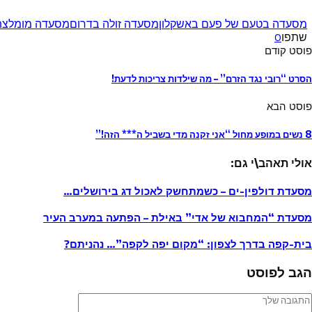
מסעדה בטעם של פעם באשקלון
מסעדה זולה בדרום
מסעדה מומלצת
שתפו
0
פוסט קודם
הסרט “רובי נגד הזרם” – מה שילדות צריכות לדעת!
פוסט הבא
8 נשים במופע מחול “אני זקנה מדי בשביל ה*** הזה!”
אולי תאהב\י גם:
מסעדת דולפין-ים – כשמתחשק לאכול דג בירושלים…
מסעדת “המחבוא של אדי” באילת – הפתעה במערב העיר
בית-קפה בדרך לצפון: “מקום יפה לקפה”… נהניתם?
הגב לפוסט