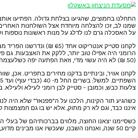
התחלנו בחמוצים, שהגיעו בצלחת גדולה. הפתיעו אותנ
על האסכלה גרם לנו לדלג על מנות ראשונות נוספות ו
לקחנו סטייק אנטריקוט אחד
הרומני היה אפילו טוב יותר, ללקק את האצבעות. גם פ
(50 ₪) לא היה עשוי מדי, וזאת הפתעה יפה כשלעצמה, שכן ברוב המקרים הסלמון מגיע לשולחן עשוי מדי. הפעם הוא היה בול כפי שצריך.
לקחנו אוויר, ובינתיים בדקנו מחירים בתפריט. אכן, ש
צלעות כבש, וכמובן – סטייק לבן רומני לעילא ולעילא. ב
כשהגיע תור הקינוח, הלכנו על ה”פפנאז'” שלא היה לנ
איננו כבד, וגם לא רק מתוק, אלא יש בו גם חמצמצות קל
כשסיימנו יצאנו החוצה, מלווים בברכותיהם של בעלי ה
קיים 50 שנה, ואנחנו השבנו, שעכשיו אנו מבינים מדוע, וכי יש לכך סיבות טובות מאד.