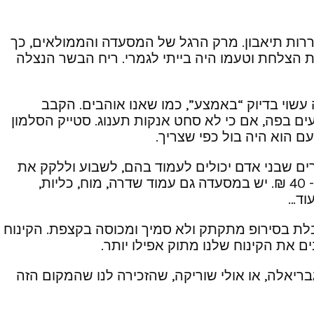
ררות תיאבון. מרק הרגל של המסעדה והממולאים, כך
ל השולחנות האחרים, ולכן הסתקרנו והזמנו פילפל ממולא (20 ₪) שמילא את הצלחת וטעמו היה בייתי לגמרי. ריח הבשר הנצלה
הסטייק היה עשוי בדיוק “באמצע”, כמו שאנו אוהבים. הקבב
ים בפה, אם כי לא סחט אנקות תענוג. סטייק הסלמון
ירים שבני אדם יכולים לעמוד בהם, לשבוע וללקק את
השפתיים. למשל: בשרים החל מ- 40 (כבדי עוף) ועד 85 (פילה בקר) והדגים זולים יותר, מנות שישליק בין 30 ל- 40 ₪. יש במסעדה גם עמוד שדרה, מוח, כליות,
עוד…
ובלת בסירופ מתקתק ולא סמיך ומכוסה בקצפת. הקינוח
ים את הקינוח שלנו מתוק אפילו יותר.
ריאלה, או אולי שוריקה, שהזכירה לנו שהמקום הזה