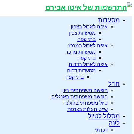
מסעדות
איפה לאכול בצפון
מסעדות צפון
בתי קפה
איפה לאכול במרכז
מסעדות מרכז
בתי קפה
איפה לאכול בדרום
מסעדות דרום
בתי קפה
חו”ל
חופשה משפחתית ביוון
חופשה משפחתית באנגליה
טיול משפחתי בהולנד
שייט תעלות בצרפת
מסלול לטיול
לינה
יוקרתי