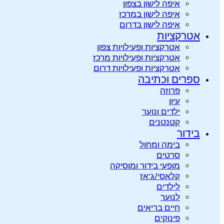
איפה לישון בצפון
איפה לישון במרכז
איפה לישון בדרום
אטרקציות
אטרקציות ופעילויות צפון
אטרקציות ופעילויות מרכז
אטרקציות ופעילויות דרום
ספרים וכתיבה
פרוזה
עיון
ילדים ונוער
קטנטנים
בידור
בימה ומחול
סרטים
מופעי בידור ומוסיקה
קלאסי/ג’אז
לילדים
לנוער
חיים בריאים
פינוקים