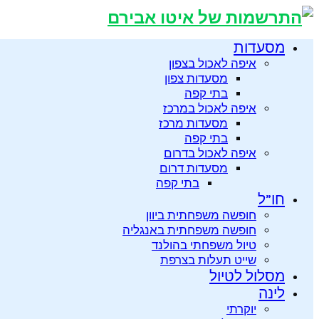
מסעדות
איפה לאכול בצפון
מסעדות צפון
בתי קפה
איפה לאכול במרכז
מסעדות מרכז
בתי קפה
איפה לאכול בדרום
מסעדות דרום
בתי קפה
חו”ל
חופשה משפחתית ביוון
חופשה משפחתית באנגליה
טיול משפחתי בהולנד
שייט תעלות בצרפת
מסלול לטיול
לינה
יוקרתי