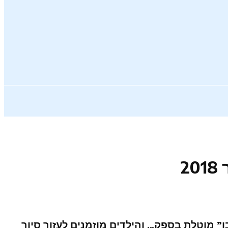
2
סיור