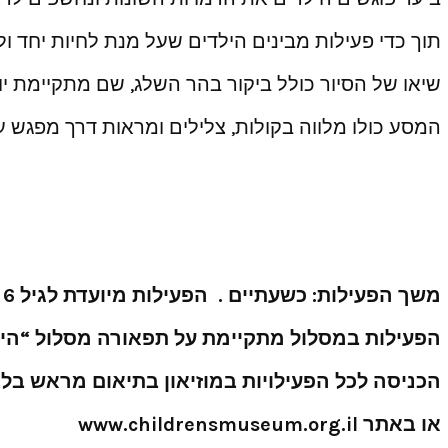
תוך כדי פעילות מבינים הילדים שעל מנת לחיות יחד 
שיאו של הסיור כולל ביקור בהר השלג, שם מתקיימת יום הולדת 100 של 
המסע כולו מלווה בקולות, צלילים ומראות דרך מפגש עם
משך הפעילות: כשעתיים . הפעילות מיועדת לגיל 6 עד 8. מחיר כרטיס: 65 ₪.
הפעילות במסלול מתקיימת על תפאורה מסלול “היער
הכניסה לכל הפעילויות במוזיאון בתיאום מראש בלבד בטל’: 
או באתר
www.childrensmuseum.org.il