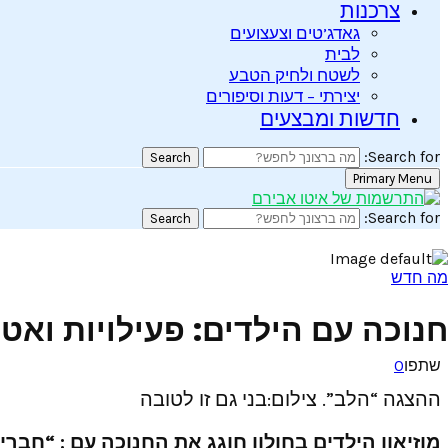
צרכנות
גאדג’טים וצעצועים
לבית
לשטח ולחיק הטבע
יצירתי – דעות וסיפורים
חדשות ומבצעים
Search for:
Search
Primary Menu
Search for:
Search
מה חדש
חנוכה עם הילדים: פעילויות ואטרק
שתפו
0
ההצגה “הלב”. צילום:בני גם זו לטובה
מוזיאון הילדים בחולון חוגג את החנוכה עם : “חבר