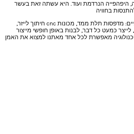
רלה, היפהפייה הנרדמת ועוד. היא עשתה זאת בעשר
התנסות בחוויה
“מקס מכונות ומלאכות” היא סדנה של המרכז לאמנות דיגיטלית, המשלבת אמנות באמצעי יצור דיגיטליים וידניים: מדפסות תלת ממד, מכונות cnc חיתוך לייזר,
ייצר כמעט כל דבר, לבנות באופן חופשי מייצור
קום בו הטכנולוגיה מאפשרת לכל אחד מאתנו למצוא את האמן