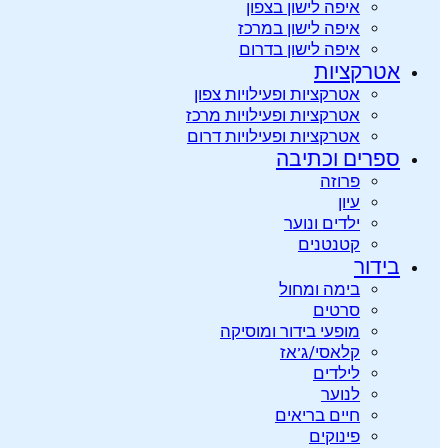
איפה לישון בצפון
איפה לישון במרכז
איפה לישון בדרום
אטרקציות
אטרקציות ופעילויות צפון
אטרקציות ופעילויות מרכז
אטרקציות ופעילויות דרום
ספרים וכתיבה
פרוזה
עיון
ילדים ונוער
קטנטנים
בידור
בימה ומחול
סרטים
מופעי בידור ומוסיקה
קלאסי/ג’אז
לילדים
לנוער
חיים בריאים
פינוקים