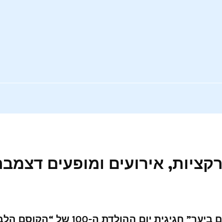
ציות, אירועים ומופעים דצמבר 018
ים ביער”
חגיגית יום ההולדת ה-100 של “הקוסם הלבן” מוטלת בספק… והילדים מוזמנים לעזור