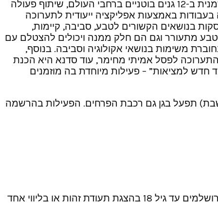
עכשווית שנוצרו בטכנולוגית מציאות רבודה (AR) שנראתה בישראל, 13 יצירות של אמנים ואמניות המוצגים בו זמנית ב-12 גנים בוטניים ברחבי העולם, שיתוף פעולה
יה בעבודות באמצעות אפליקציה ייעודית לתערוכה
מדים ועוסקות בנושאים הקשורים לטבע, סביבה, קיימות,
של טבע מתעורר וגם הם חלק ממנה ויכולים להצטלם עם
בחוברת משימות בנושאי אקולוגיה וסביבה. בנוסף,
לו יצירה אחת מתוך התערוכה לפסל אמיתי מחימר, עוד סדנא היא הכנת
בד חדש למציאות” – פעילות מיוחדת בה מוזמנים
שישי 14:00-10:00 שבת 14:00-10:00. במהלך ימי החג (לא בשבת) תפעל בגן גם רכבת הפרחים. הפעילות בהרשמה
עלות: מבוגר/ילד 40 ש”ח, מחזיקי כרטיס ירושלמי: 28 ₪ חייל / סטודנט / גמלאי: 25 ₪ הכניסה חינם לילדים ירושלמים עד גיל 18 בהצגת תעודת זהות או בליווי אחד