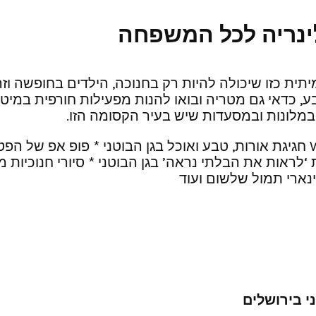
ולינריה לכל המשפחה
ת כזו שיכולה להיות רק בחנוכה, הילדים בחופשה וזה ה
ע, כדאי גם מטריה ובואו להנות מפעילות חורפית במיטב
חו במלונות ובמסעדות שיש בעיר הקסומה הזו.
הנה טעימה קטנה ממבחר ההמלצות: WINTER LIGHTS חגיגת אורות, טבע ואוכל בגן ה
אות את הבלתי נראה’ בגן הבוטני * סיורי חנוכיות משח
נארי תמול שלשום ועוד
י בירושלים