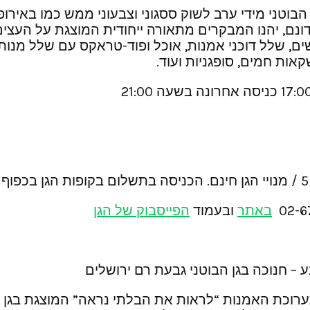
וך הגן הבוטני מידי ערב לשוק ססגוני וצבעוני ממש כמו באי
ן באורך של כ- 700 מטר, המתפרש על שטח של 14 דונם, יהנו המבקרים מתאורה יי
, שלל דוכני אמנות, אוכל ופוד-טראקס עם שלל מנות ח
אות חמים, סופגניות ועוד.
באתר
ובעמוד
הפייסבוק של הגן
 חנוכה בגן הבוטני גבעת רם ירושלים
תערוכת האמנות “לראות את הבלתי נראה” המוצגת בגן ה