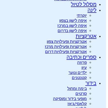
מסלול לטיול
לינה
יוקרתי
איפה לישון בצפון
איפה לישון במרכז
איפה לישון בדרום
אטרקציות
אטרקציות ופעילויות צפון
אטרקציות ופעילויות מרכז
אטרקציות ופעילויות דרום
ספרים וכתיבה
פרוזה
עיון
ילדים ונוער
קטנטנים
בידור
בימה ומחול
סרטים
מופעי בידור ומוסיקה
קלאסי/ג’אז