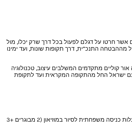
ים אשר חרטו על דגלם לפעול בכל דרך שרק יכלו, מול
ל מההבטחה התנכ”ית, דרך תקופות שונות, ועד ימינו
ית ומוביל אותו אל מסע בעקבות ההיסטוריה, דרך 7 מיצגי מולטימדיה אור קוליים מתקדמים המשלבים עיצוב, טכנולוגיה
 עם ישראל החל מהתקופה המקראית ועד לתקופת
עלות: כניסה לילד (3-18 שנים)/תושב ירושלים/סטודנט 33 ₪. כניסה למבוגר 44 ₪. גמלאי/נכה/חייל- 22 ₪. עלות כניסה משפחתית לסיור במוזיאון (2 מבוגרים +3