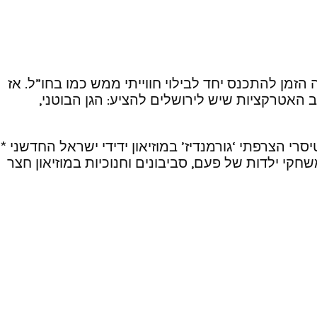
זמן להתכנס יחד לבילוי חווייתי ממש כמו בחו”ל. אז
 האטרקציות שיש לירושלים להציע: הגן הבוטני,
בוטני * פופ אפ של הפטיסרי הצרפתי ‘גורמנדיז’ במוזיאון ידידי ישראל החדשני *
קי ילדות של פעם, סביבונים וחנוכיות במוזיאון חצר