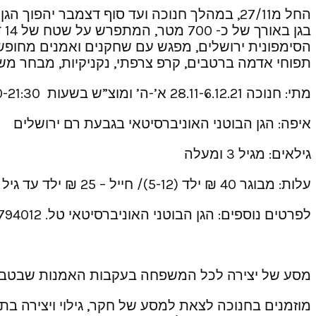
החל מ27/11, במהלך חנוכה ועד סוף דצמבר יהפ
בג
הסימפונית ירושלים, מפגש עם שחקנים ואמנים מחופשים
תפוחי אדמה ברטבים, קרפ צרפתי, נקניקיות, מבחר משק
מתי: חנוכה 28.11-6.12.21 א’-ה’ ומוצ”ש בשעות 17:00-21:30 כניסה אחרונה בשעה 21:00
איפה: הגן הבוטני האוניברסיטאי בגבעת רם ירושלים
גילאים: מגיל 3 ומעלה
עלות: מבוגר 40 ₪ ילד (5-12)/ חייל – 25 ₪ ילד עד גיל 5 / מנויי הגן חינם. הכניסה בתשלום בקופות הגן בכפוף לרישום מוקדם
לפרטים נוספים: הגן הבוטני האוניברסיטאי טל. 02-6794012
מסע של יצירה לכל המשפחה בעקבות האמנות שבטבע –
מוזמנים בחנוכה לצאת למסע של חקר, גילוי ויצירה ב