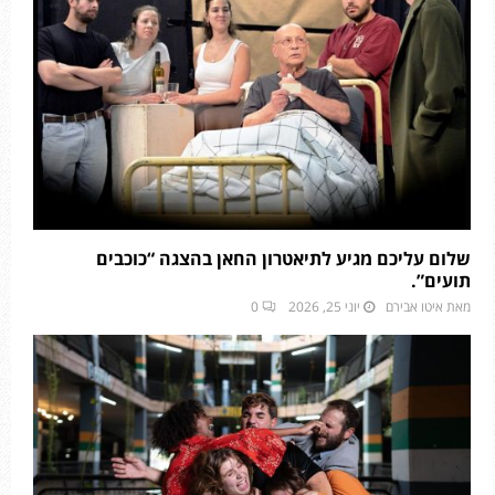
שלום עליכם מגיע לתיאטרון החאן בהצגה “כוכבים
תועים”.
מאת
איטו אבירם
יוני 25, 2026
0