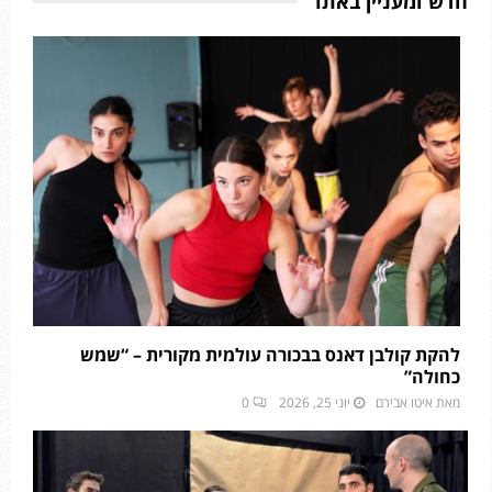
חדש ומעניין באתר
להקת קולבן דאנס בבכורה עולמית מקורית – “שמש
כחולה”
מאת
איטו אבירם
יוני 25, 2026
0