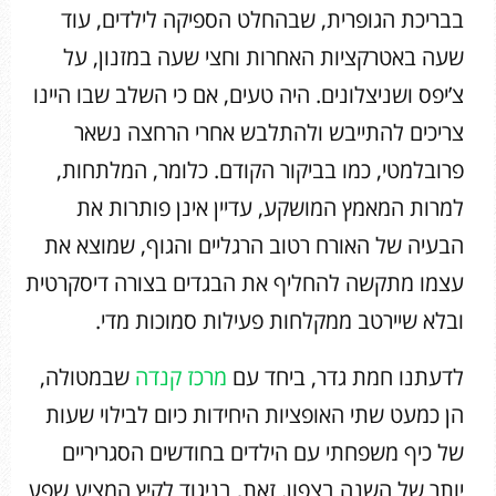
בבריכת הגופרית, שבהחלט הספיקה לילדים, עוד
שעה באטרקציות האחרות וחצי שעה במזנון, על
צ’יפס ושניצלונים. היה טעים, אם כי השלב שבו היינו
צריכים להתייבש ולהתלבש אחרי הרחצה נשאר
פרובלמטי, כמו בביקור הקודם. כלומר, המלתחות,
למרות המאמץ המושקע, עדיין אינן פותרות את
הבעיה של האורח רטוב הרגליים והגוף, שמוצא את
עצמו מתקשה להחליף את הבגדים בצורה דיסקרטית
ובלא שיירטב ממקלחות פעילות סמוכות מדי.
לדעתנו חמת גדר, ביחד עם
מרכז קנדה
שבמטולה,
הן כמעט שתי האופציות היחידות כיום לבילוי שעות
של כיף משפחתי עם הילדים בחודשים הסגריריים
יותר של השנה בצפון. זאת, בניגוד לקיץ המציע שפע