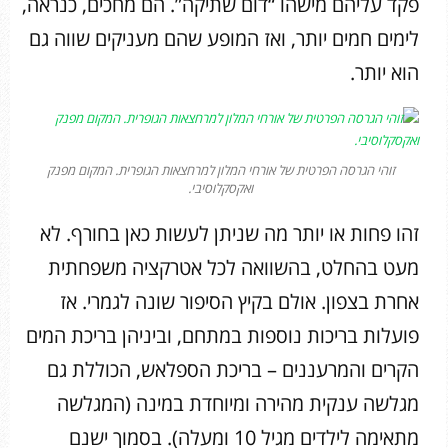
פקד עליהם מישהו “דום שתיקה”. הם מחכים, כנראה,
לימים חמים יותר, ואז המופע שהם מעניקים שווה גם
הוא יותר.
זוהי הגרסה הפרטית של אורחי המלון למרחצאות הגופרית. המקום מפנק
ואקסקלוסיבי.
זהו פחות או יותר מה שניתן לעשות כאן בחורף. לא
מעט בהחלט, בהשוואה לכל אטרקציה משפחתית
אחרת בצפון. אולם בקיץ הסיפור שונה לגמרי. אז
פועלות בריכות נוספות במתחם, וביניהן בריכת המים
הקרים והמרעננים – בריכת הספלאש, הכוללת גם
מגלשה ענקית מהירה ומיוחדת במינה (המגלשה
מתאימה לילדים מגיל 10 ומעלה). בסמוך ישנם