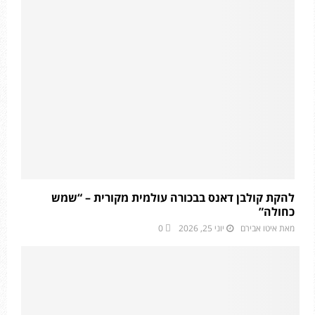
להקת קולבן דאנס בבכורה עולמית מקורית – “שמש
כחולה”
מאת
איטו אבירם
יוני 25, 2026
0