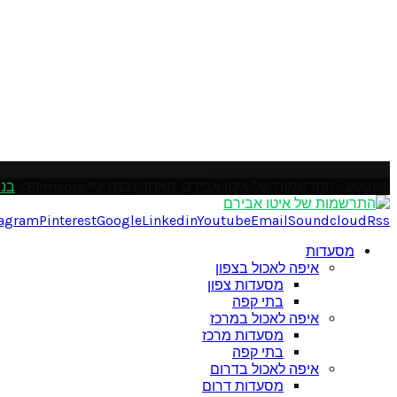
Please enter an Access Token
@2021 - התרשמות של איטו אבירם. האתר נבנה ע"י YBPmedia
בני
tagram
Pinterest
Google
Linkedin
Youtube
Email
Soundcloud
Rss
מסעדות
איפה לאכול בצפון
מסעדות צפון
בתי קפה
איפה לאכול במרכז
מסעדות מרכז
בתי קפה
איפה לאכול בדרום
מסעדות דרום