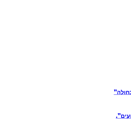
חולה”
עים”.