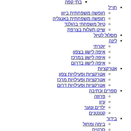
בתי קפה
חו”ל
חופשה משפחתית ביוון
חופשה משפחתית באנגליה
טיול משפחתי בהולנד
שייט תעלות בצרפת
מסלול לטיול
לינה
יוקרתי
איפה לישון בצפון
איפה לישון במרכז
איפה לישון בדרום
אטרקציות
אטרקציות ופעילויות צפון
אטרקציות ופעילויות מרכז
אטרקציות ופעילויות דרום
ספרים וכתיבה
פרוזה
עיון
ילדים ונוער
קטנטנים
בידור
בימה ומחול
סרטים