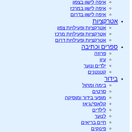
איפה לישון בצפון
איפה לישון במרכז
איפה לישון בדרום
אטרקציות
אטרקציות ופעילויות צפון
אטרקציות ופעילויות מרכז
אטרקציות ופעילויות דרום
ספרים וכתיבה
פרוזה
עיון
ילדים ונוער
קטנטנים
בידור
בימה ומחול
סרטים
מופעי בידור ומוסיקה
קלאסי/ג’אז
לילדים
לנוער
חיים בריאים
פינוקים