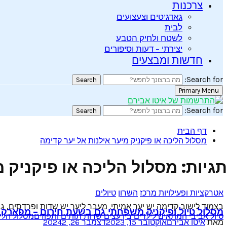
צרכנות
גאדג’טים וצעצועים
לבית
לשטח ולחיק הטבע
יצירתי – דעות וסיפורים
חדשות ומבצעים
Search for:
Search
Primary Menu
Search for:
Search
דף הבית
מסלול הליכה או פיקניק מיער אילנות אל יער קדימה
תגיות: מסלול הליכה או פיקניק 
אטרקציות ופעילויות מרכז
השרון
טיולים
בצמוד לישוב קדימה יש יער אמיתי. מעבר ליער יש שדות ופרדסים, גבעו
מסלול טיול ופיקניק משפחתי גם בשעת חירום – מפארק א
טיול אביבי המתאים לילדים בין עצים שדות תותים ותפוזים
מסלול הליכ
מאת
איטו אבירם
אוקטובר 15, 2023
דצמבר 26, 2024
2