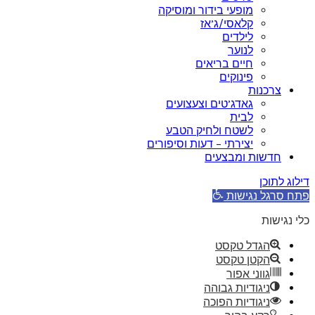
מופעי בידור ומוסיקה
קלאסי/ג’אז
לילדים
לנוער
חיים בריאים
פינוקים
צרכנות
גאדג’טים וצעצועים
לבית
לשטח ולחיק הטבע
יצירתי – דעות וסיפורים
חדשות ומבצעים
דילוג לתוכן
פתח סרגל נגישות
כלי נגישות
הגדל טקסט
הקטן טקסט
גווני אפור
ניגודיות גבוהה
ניגודיות הפוכה