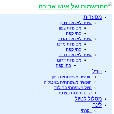
מסעדות
איפה לאכול בצפון
מסעדות צפון
בתי קפה
איפה לאכול במרכז
מסעדות מרכז
בתי קפה
איפה לאכול בדרום
מסעדות דרום
בתי קפה
חו”ל
חופשה משפחתית ביוון
חופשה משפחתית באנגליה
טיול משפחתי בהולנד
שייט תעלות בצרפת
מסלול לטיול
לינה
יוקרתי