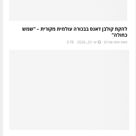
להקת קולבן דאנס בבכורה עולמית מקורית – “שמש
כחולה”
מאת
איטו אבירם
יוני 25, 2026
0