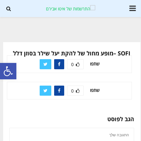
PRIMARY
MENU
Soundc
SOFI –מופע מחול של להקת יעל שילר בסוזן דלל
פתח סרגל נגישות
שתפו
0
שתפו
0
הגב לפוסט