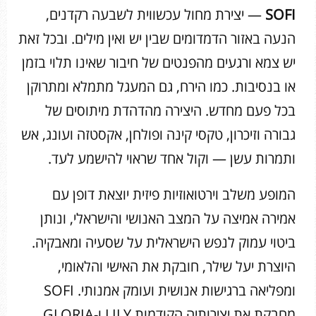
SOFI
— יצירת מחול עכשווית לשבעה רקדנים,
הנעה באזור הדמדומים שבין יש ואין מילים. ובכל זאת
יש צמא ורגעים מהפנטים של חיבור שאינו תלוי בזמן
או בנסיבות. כמו הירח, גם המעגל מתמלא ומתרוקן
בכל פעם מחדש. היצירה מהדהדת מיתוסים של
גבורה וזיכרון, טקסי קינה ופולחן, אקסטזה ועונג, אש
ותמרות עשן — וקול אחד שראוי להישמע לעד.
המופע משלב וירטואוזיות פיזית יוצאת דופן עם
אמירה אמיצה על המצב האנושי והישראלי, ונותן
ביטוי עמוק לנפש הישראלית על שסעיה ומאבקיה.
היוצרת יעל שילר, חובקת את האישי והלאומי,
ומפליאה ברגישות אנושית ועומק אמנותי. SOFI
מחבקת את יצירותיה הקודמות LILY ו-GLORIA,