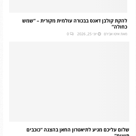
להקת קולבן דאנס בבכורה עולמית מקורית – “שמש
כחולה”
מאת
איטו אבירם
יוני 25, 2026
0
שלום עליכם מגיע לתיאטרון החאן בהצגה “כוכבים
תועים”.