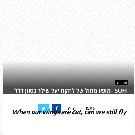
מה חדש
SOFI –מופע מחול של להקת יעל שילר בסוזן דלל
שתפו
0
When our wings are cut, can we still fly