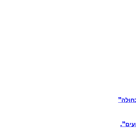
חולה”
עים”.