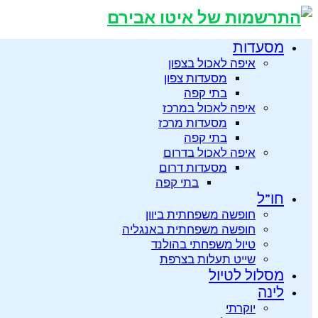
מסעדות
איפה לאכול בצפון
מסעדות צפון
בתי קפה
איפה לאכול במרכז
מסעדות מרכז
בתי קפה
איפה לאכול בדרום
מסעדות דרום
בתי קפה
חו”ל
חופשה משפחתית ביוון
חופשה משפחתית באנגליה
טיול משפחתי בהולנד
שייט תעלות בצרפת
מסלול לטיול
לינה
יוקרתי