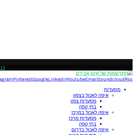
Please enter an Access Token
@2021 - התרשמות של איטו אבירם. האתר נבנה ע"י YBPmedia
בני
tagram
Pinterest
Google
Linkedin
Youtube
Email
Soundcloud
Rss
מסעדות
איפה לאכול בצפון
מסעדות צפון
בתי קפה
איפה לאכול במרכז
מסעדות מרכז
בתי קפה
איפה לאכול בדרום