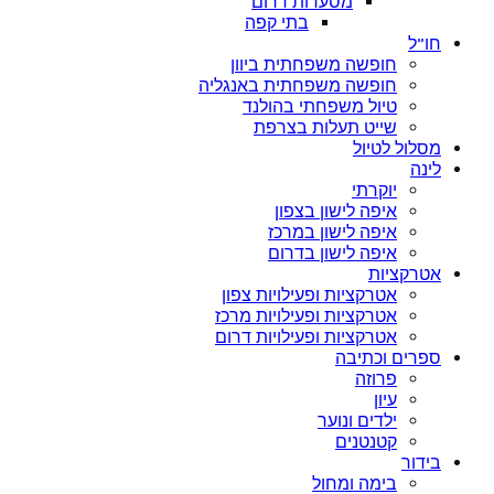
מסעדות דרום
בתי קפה
חו”ל
חופשה משפחתית ביוון
חופשה משפחתית באנגליה
טיול משפחתי בהולנד
שייט תעלות בצרפת
מסלול לטיול
לינה
יוקרתי
איפה לישון בצפון
איפה לישון במרכז
איפה לישון בדרום
אטרקציות
אטרקציות ופעילויות צפון
אטרקציות ופעילויות מרכז
אטרקציות ופעילויות דרום
ספרים וכתיבה
פרוזה
עיון
ילדים ונוער
קטנטנים
בידור
בימה ומחול