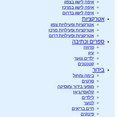
איפה לישון בצפון
איפה לישון במרכז
איפה לישון בדרום
אטרקציות
אטרקציות ופעילויות צפון
אטרקציות ופעילויות מרכז
אטרקציות ופעילויות דרום
ספרים וכתיבה
פרוזה
עיון
ילדים ונוער
קטנטנים
בידור
בימה ומחול
סרטים
מופעי בידור ומוסיקה
קלאסי/ג’אז
לילדים
לנוער
חיים בריאים
פינוקים