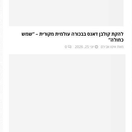
להקת קולבן דאנס בבכורה עולמית מקורית – “שמש
כחולה”
מאת
איטו אבירם
יוני 25, 2026
0