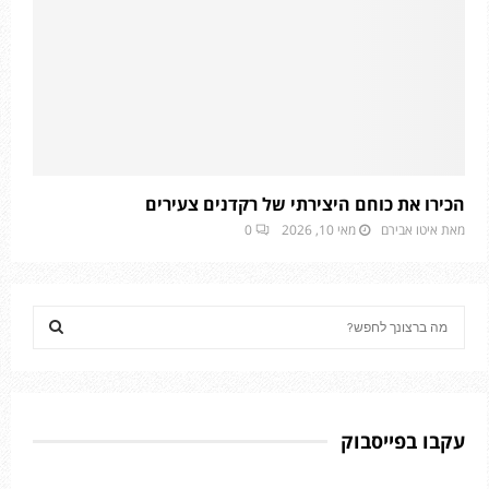
הכירו את כוחם היצירתי של רקדנים צעירים
מאת
איטו אבירם
מאי 10, 2026
0
S
e
a
S
r
c
E
h
עקבו בפייסבוק
f
A
o