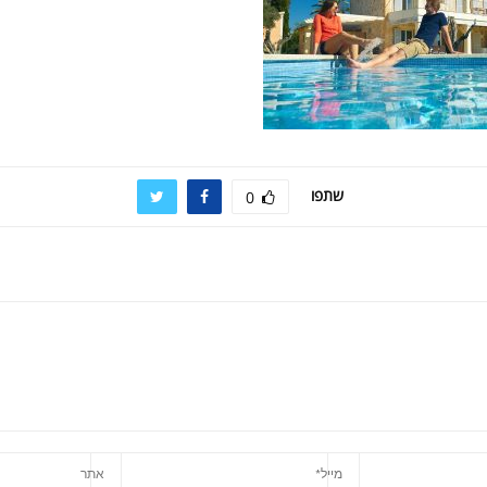
שתפו
0