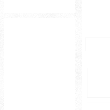
o
r
R
:
C
H