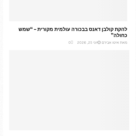
להקת קולבן דאנס בבכורה עולמית מקורית – “שמש
כחולה”
מאת
איטו אבירם
יוני 25, 2026
0