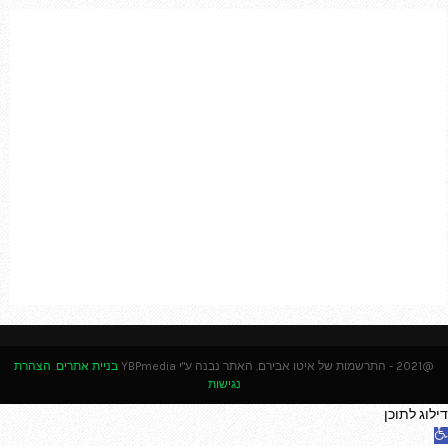
:
C
H
Please enter an Access Token
@2021 - התרשמות של איטו אבירם. האתר נבנה ע"י YBPmedia
בניית אתרים
.
הצהרת
נגישות
דילוג לתוכן