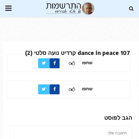
P
R
I
dance in peace 107 קרדיט נועה סלטי (2)
M
שתפו
0
A
שתפו
0
R
Y
הגב לפוסט
M