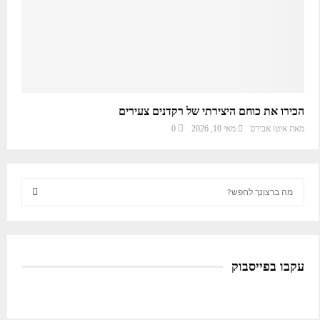
הכירו את כוחם היצירתי של רקדנים צעירים
מאת
איטו אבירם
מאי 10, 2026
0
S
e
a
S
r
c
E
h
עקבו בפייסבוק
f
A
o
R
r