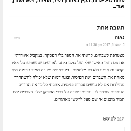
אחות לפליאדות, הקיץ האחרון בעיר, מנצחת, פשע מעודן,
ועוד…
תגובה אחת
נאוה
השב
ינואר 6, 2017 at 11:36 pm
מצטרפת לשבחים. קראתי את הספר בלי הפסקה. במקביל איווררתי
את פס הזמן האישי שלי ושל כולנו ביחס לארועים שהשפיעו על מאיר
וקרעו גם אותנו ולא רק מלחמות . ביוגראפיה יש בה תמיד טרגיות היא
מאחה את השברים ואת הפיסות ובונה דמות שלא יכולה להשתחרר
מהילדות אם לא עושים עבודה פנימית. אהבתי כל כך את ההורים
הנוספים שבחר לו . והייתי עצובה על דרכי הפורקן שלו. השירים יהיו
תמיד מובנים אי שם מעל לראשי מאתגרים.
הגב לפוסט