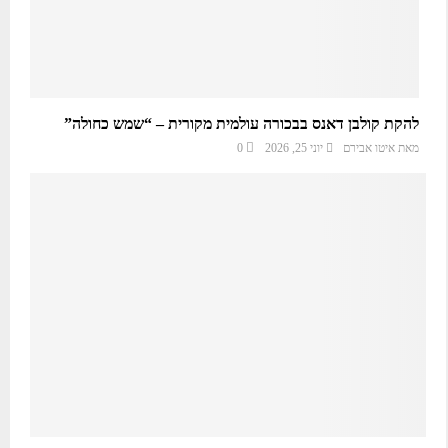
להקת קולבן דאנס בבכורה עולמית מקורית – “שמש כחולה”
מאת
איטו אבירם
יוני 25, 2026
0