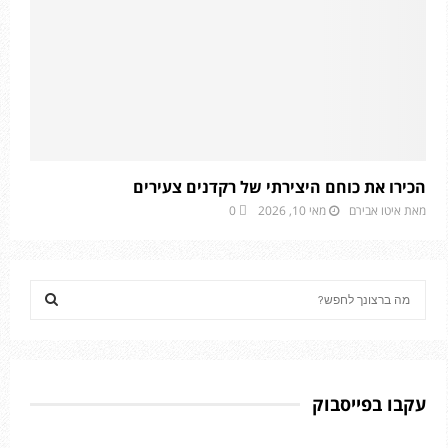
הכירו את כוחם היצירתי של רקדנים צעירים
מאת
איטו אבירם
מאי 10, 2026
0
S
e
a
S
r
c
E
h
עקבו בפייסבוק
f
A
o