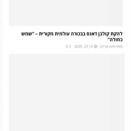
להקת קולבן דאנס בבכורה עולמית מקורית – “שמש
כחולה”
מאת
איטו אבירם
יוני 25, 2026
0