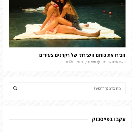
הכירו את כוחם היצירתי של רקדנים צעירים
מאת
איטו אבירם
מאי 10, 2026
0
S
e
a
S
r
c
E
h
עקבו בפייסבוק
f
A
o