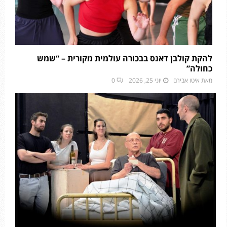
להקת קולבן דאנס בבכורה עולמית מקורית – “שמש
כחולה”
מאת
איטו אבירם
יוני 25, 2026
0