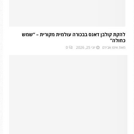
להקת קולבן דאנס בבכורה עולמית מקורית – “שמש
כחולה”
מאת
איטו אבירם
יוני 25, 2026
0