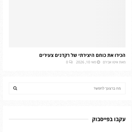
הכירו את כוחם היצירתי של רקדנים צעירים
מאת
איטו אבירם
מאי 10, 2026
0
S
e
a
S
r
c
E
h
עקבו בפייסבוק
f
A
o