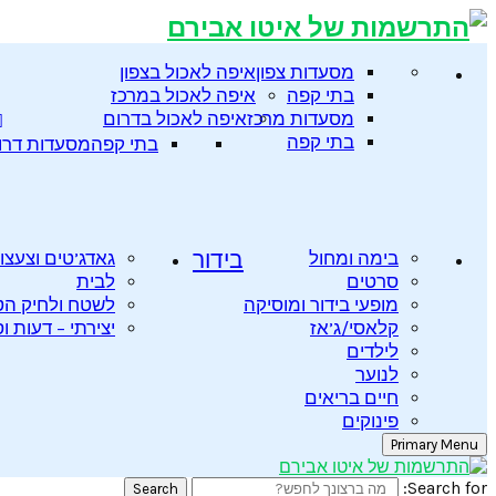
מסעדות צפון
איפה לאכול בצפון
בתי קפה
איפה לאכול במרכז
מסעדות מרכז
איפה לאכול בדרום
בתי קפה
בתי קפה
מסעדות דרו
בימה ומחול
בידור
גאדג’טים וצעצו
סרטים
לבית
מופעי בידור ומוסיקה
לשטח ולחיק ה
קלאסי/ג’אז
יצירתי – דעות ו
לילדים
לנוער
חיים בריאים
פינוקים
Primary Menu
Search for:
Search