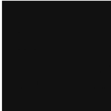
וגרים
מלאים את אותם מספרים בלוטו. אבל היום הם מחליטים
ים את כל הדברים האלה שרוצים?
יסוננס שבין הילדות לחיים בוגרים בצל המשבר
ה עצמית? ועד כמה אנחנו מסופקים מהמקום שאליו
 “נחמה”, “תקווה” או “סיפוק”.
יצוב תפאורה ותלבושות: אלונה בלקין // עיצוב
: תום זידנר, אלעד שנקר, הילה בן גרא, מאיה בכובסקי,