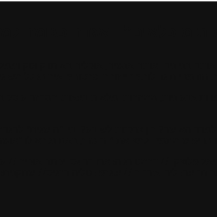
ות מופלאים” – אגדה פגומה למב
ת אותם בניינים ואותם אנשים, אוכלים באותו קיוסק ומ
דמנויות גדולות? חיי זוהר ופרסום? ואיך בכלל משיג
ת צבעוניות, ממהרות ומלאות בעצות. המחזה עוסק בד
ד האושר? בין צרכנות לשובע? ובין “הישגים” להגדר
ו בחיפוש מתמיד למציאת “החסר”, באם נקרא לו “אושר”,
ניאל פלוצקי // דרמטורגיה: ארז דריגס ויפתח אופיר // ע
ב תנועה: לירן צ’רנוב // ע.גרפי: טליה דרגיס// שחקנים