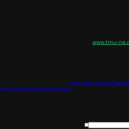
www.tmu-na.or
מופע ג’אז פיוז’ן באמפי וואהל בירקון: 
שמור פרטים