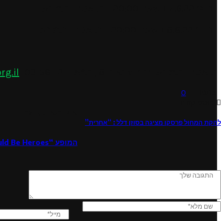
יום ג’ 7.6.22 בשעה 20:00 – תיאטרון תמונע
יום ד’ 8.6.22 בשעה 20:00 – תיאטרון תמונע
תיאטרון תמונע רח’ שונצינו 8 , ת”א
03-5611211
g.il
שתפו
0
פוסט קודם
אולי תאהב\י גם:
להקת המחול פרסקו מציגה בסוזן דלל : “אחרית”
המופע “We Could Be Heroes” בסוכות ברחבי הארץ