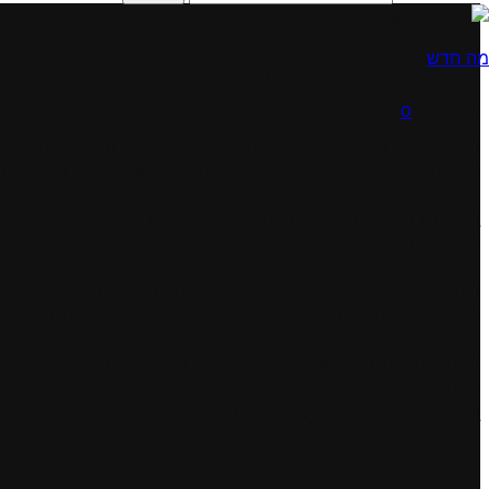
מה חדש
תיאטרון תמונע מציג: “מקומ
שתפו
0
כל יום הולכים שני הדוורים את אותו מסלול, רואים א
לצאת לדרך ולחפש מענה לשאלות: האם בעולם מחכות הז
במסעם אל עבר מקומות מופלאים הם פוגשים שלל דמויו
ההתבגרות שיכול להופיע בכל גיל.
ההצגה מבקשת לשאול מה היחסים בין מדד ההצלחה למד
הגענו בחיים כי בסופו של דבר כולנו מוצאים את עצמינ
מאת: הילה בן גרא // בימוי: יפתח אופיר // ע. במאי: ד
תאורה: ברוכי שפיגלמן // מוזיקה: כנען לבקוביץ // עיצו
בני אלדר וגד קינר (קיסינגר)