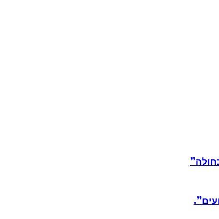
חולה”
עים”.