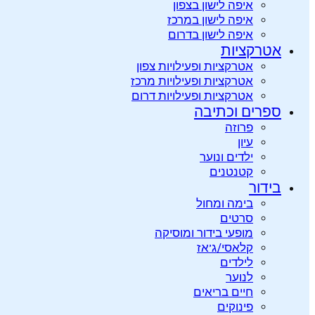
איפה לישון בצפון
איפה לישון במרכז
איפה לישון בדרום
אטרקציות
אטרקציות ופעילויות צפון
אטרקציות ופעילויות מרכז
אטרקציות ופעילויות דרום
ספרים וכתיבה
פרוזה
עיון
ילדים ונוער
קטנטנים
בידור
בימה ומחול
סרטים
מופעי בידור ומוסיקה
קלאסי/ג’אז
לילדים
לנוער
חיים בריאים
פינוקים