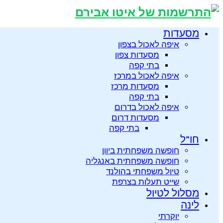
מסעדות
איפה לאכול בצפון
מסעדות צפון
בתי קפה
איפה לאכול במרכז
מסעדות מרכז
בתי קפה
איפה לאכול בדרום
מסעדות דרום
בתי קפה
חו”ל
חופשה משפחתית ביוון
חופשה משפחתית באנגליה
טיול משפחתי בהולנד
שייט תעלות בצרפת
מסלול לטיול
לינה
יוקרתי