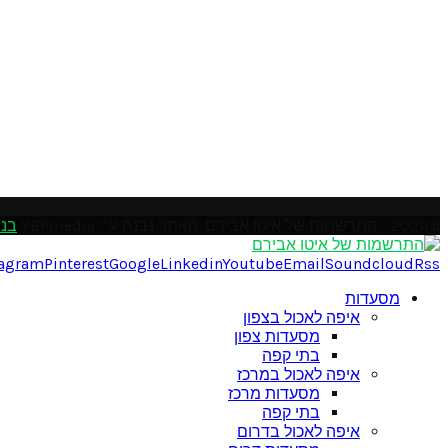
Please enter an Access Token
@2021 - התרשמות של איטו אבירם. האתר נבנה ע"י YBPmedia
בני
tagram
Pinterest
Google
Linkedin
Youtube
Email
Soundcloud
Rss
מסעדות
איפה לאכול בצפון
מסעדות צפון
בתי קפה
איפה לאכול במרכז
מסעדות מרכז
בתי קפה
איפה לאכול בדרום