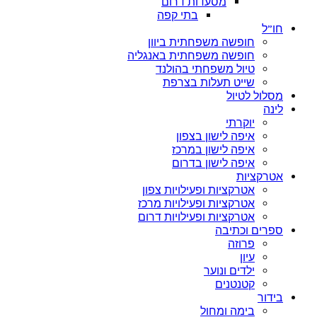
מסעדות דרום
בתי קפה
חו”ל
חופשה משפחתית ביוון
חופשה משפחתית באנגליה
טיול משפחתי בהולנד
שייט תעלות בצרפת
מסלול לטיול
לינה
יוקרתי
איפה לישון בצפון
איפה לישון במרכז
איפה לישון בדרום
אטרקציות
אטרקציות ופעילויות צפון
אטרקציות ופעילויות מרכז
אטרקציות ופעילויות דרום
ספרים וכתיבה
פרוזה
עיון
ילדים ונוער
קטנטנים
בידור
בימה ומחול