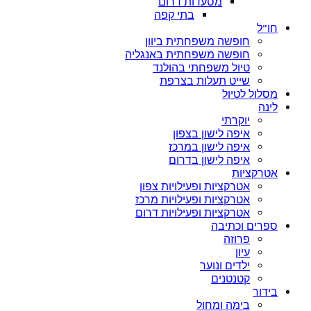
מסעדות דרום
בתי קפה
חו”ל
חופשה משפחתית ביוון
חופשה משפחתית באנגליה
טיול משפחתי בהולנד
שייט תעלות בצרפת
מסלול לטיול
לינה
יוקרתי
איפה לישון בצפון
איפה לישון במרכז
איפה לישון בדרום
אטרקציות
אטרקציות ופעילויות צפון
אטרקציות ופעילויות מרכז
אטרקציות ופעילויות דרום
ספרים וכתיבה
פרוזה
עיון
ילדים ונוער
קטנטנים
בידור
בימה ומחול