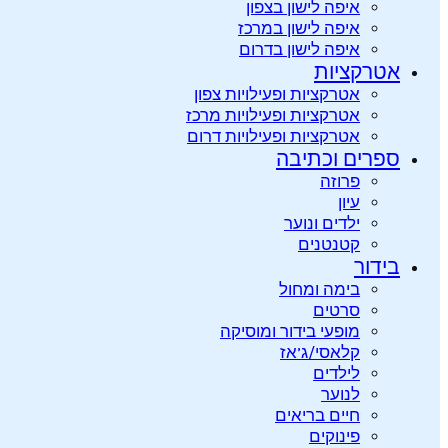
איפה לישון בצפון
איפה לישון במרכז
איפה לישון בדרום
אטרקציות
אטרקציות ופעילויות צפון
אטרקציות ופעילויות מרכז
אטרקציות ופעילויות דרום
ספרים וכתיבה
פרוזה
עיון
ילדים ונוער
קטנטנים
בידור
בימה ומחול
סרטים
מופעי בידור ומוסיקה
קלאסי/ג’אז
לילדים
לנוער
חיים בריאים
פינוקים