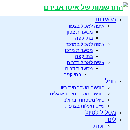
מסעדות
איפה לאכול בצפון
מסעדות צפון
בתי קפה
איפה לאכול במרכז
מסעדות מרכז
בתי קפה
איפה לאכול בדרום
מסעדות דרום
בתי קפה
חו”ל
חופשה משפחתית ביוון
חופשה משפחתית באנגליה
טיול משפחתי בהולנד
שייט תעלות בצרפת
מסלול לטיול
לינה
יוקרתי