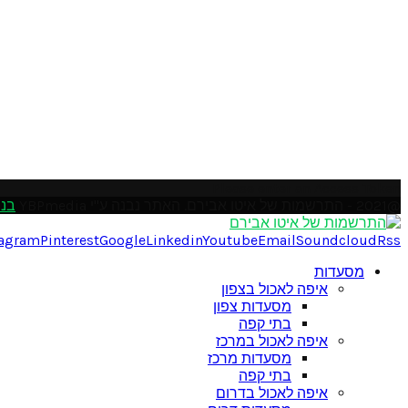
Please enter an Access Token
@2021 - התרשמות של איטו אבירם. האתר נבנה ע"י YBPmedia
בני
tagram
Pinterest
Google
Linkedin
Youtube
Email
Soundcloud
Rss
מסעדות
איפה לאכול בצפון
מסעדות צפון
בתי קפה
איפה לאכול במרכז
מסעדות מרכז
בתי קפה
איפה לאכול בדרום