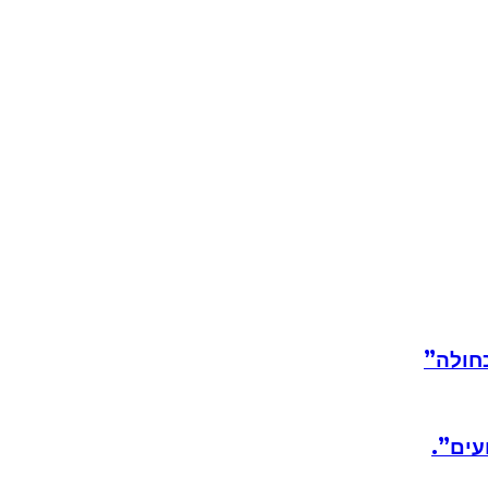
חולה”
עים”.