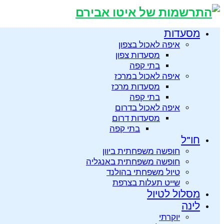
מסעדות
איפה לאכול בצפון
מסעדות צפון
בתי קפה
איפה לאכול במרכז
מסעדות מרכז
בתי קפה
איפה לאכול בדרום
מסעדות דרום
בתי קפה
חו”ל
חופשה משפחתית ביוון
חופשה משפחתית באנגליה
טיול משפחתי בהולנד
שייט תעלות בצרפת
מסלול לטיול
לינה
יוקרתי