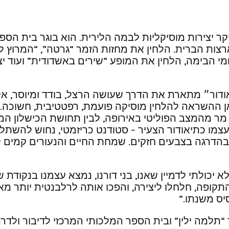
יקר יצירות מוסיקליות לבמה הלירית. הוא בוגר בית ה
רצות הברית. הלחין את מחזות הזמר “גרטה”, “המרוץ ל
י הבימה, הלחין את המופע “שירים באשדודית” ועוד יצ
דור״ מתארת את הדרך שעושה הרצל, בודד ומיוסר, אל 
ן ההשראה להלחין מוסיקה פועמת, רפטטיבית, חשוכה. 
מר מהמצב הפוליטי באירופה, לבין תחושת הכישלון המו
בעצמו כתיאודור הצעיר – סטודנט כריזמטי, נחוש להשת
בהדרגה בצבעים חזקים. שמחת החיים והנעורים קמים ל
 יכולתי לדמיין שאנו, בני דורנו, נמצא עצמנו בנקוד
קופה, חלחלו ליצירה, והפכו אותה לרלבנטית יותר מא
יס משנתו.”