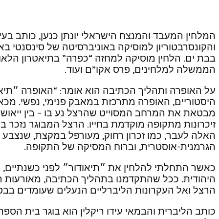
המלחין המעבד והמנצח הישראלי יונתן כנען, כותב בע
והקונסרבטוריון למוסיקה באוניברסיטה של סינסנטי בא
בבת ים. הלחין מוסיקה למחזה “כפרה” בתיאטרון הלאומ
הממשלה למלחינים, פרס אקו”ם ועוד.
על האופרה ותהליך הכתיבה הוא אומר: “האופרה ״תיאו
היסטוריים, האופרה מתרכזת במאבק פנימי, נפשי. מכא
מבטאת את המרחב המסוייט שהרצל נע בו – בין ייאוש 
זיכרונות מתקופה מוקדמת בחייו. הרצל המבוגר נזכר 
האלה לעבר, כמו זכרון רחוק, מעורפל במקצת, שנצבע 
הגרמנית-אוסטרית, וברוח המסיקה של התקופה.
כאשר התחלתי להלחין את ״תיאודור״ לפני כשנתיים, לא
היהודית. ככל שהתקדמנו בתהליך הכתיבה, מאורעות הת
הרצל ואל העקרונות הליברליים הנעלים שעומדים בבס