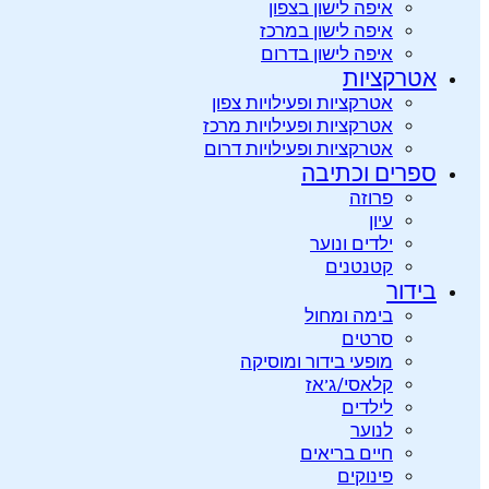
איפה לישון בצפון
איפה לישון במרכז
איפה לישון בדרום
אטרקציות
אטרקציות ופעילויות צפון
אטרקציות ופעילויות מרכז
אטרקציות ופעילויות דרום
ספרים וכתיבה
פרוזה
עיון
ילדים ונוער
קטנטנים
בידור
בימה ומחול
סרטים
מופעי בידור ומוסיקה
קלאסי/ג’אז
לילדים
לנוער
חיים בריאים
פינוקים