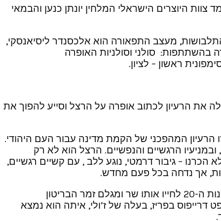
 צוות היוצרים הישראלי המלחין יונתן כנען והבמאי
 התלבושות, מעצב התפאורה הוא אלכסנדר ליסיאנסקי,
ה בהשתתפות: סולני וסולניות האופרה
ונית ראשון – לציון.
לה את הרעיון לכתוב אופרה על הרצל וסייע להפוך את
 הרעיון המהפכני של הקמת מדינה עבור העם היהודי.
במניעיו הרגשיים והנפשיים. הרצל הוא לא רק
כרנו – גיבור דרמטי, נוגע ללב , עם קשיים רגשיים,
ות, אך נדחה בכל פעם מחדש.
שני קווי עלילה מובילים את עלילת האופרה: בקו העלילה האחד הגיבור הוא תיאודור הצעיר, סטודנט בווינה בשנות ה-20 לחייו אותו שר ומגלם זמר הבריטון
צע שנות ה-30 לחייו, העיתונאי המסקר את משפט דרייפוס בפריז, בעלה של ז’ולי, איתה הוא נמצא
.