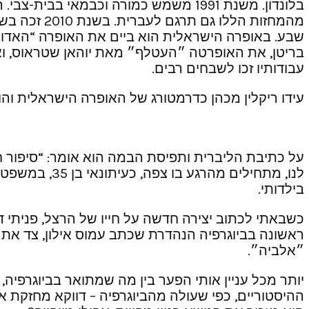
בלונדון. משנת 1991 משמש כמורה וכבמא
מהמחזות הל
שבע. באופרה הישראלית הוא ביים את האופרה “האדונית
בריטן, את האופרטה ״העטלף״ מאת יוהאן שטראוס, וא
עבודותיו זכו לשבחים רבים.
עידו ריקלין מכהן כדרמטורג של האופרה הישראלית והו
על כתיבת הליברית ותפיסת הבמה הוא אומר: “סיפור חי
לנו, מתחילים
בילדותי.
כשבאתי לכתוב יצירה חדשה על חייו של הרצל, פניתי ד
ראשונה בביוגרפיה הנהדרת שכתב עמוס אילון, צד את 
״אלביה״.
יותר מכל עניין אותי הפער בין מה שמתואר בביוגרפי
ההיסטוריים, כפי שעולה מהביוגרפיה – דווקא מחזקת 