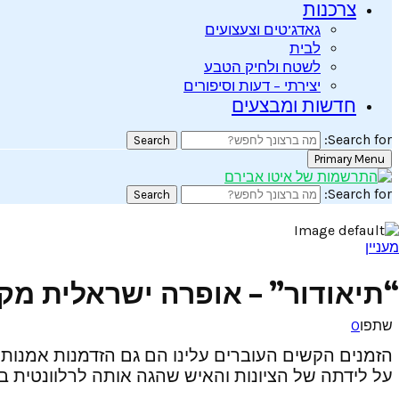
צרכנות
גאדג’טים וצעצועים
לבית
לשטח ולחיק הטבע
יצירתי – דעות וסיפורים
חדשות ומבצעים
Search for:
Search
Primary Menu
Search for:
Search
מעניין
“תיאודור” – אופרה ישראלית מק
שתפו
0
הזמנים הקשים העוברים עלינו הם גם הזדמנות אמנותי
על לידתה של הציונות והאיש שהגה אותה לרלוונטית במ