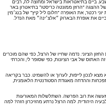
 באר שבע. ביים בתיאטראות בישראל ומחוצה לה, רבים
בת המחזה והבימוי של ההצגה “הרוזן ממונטה כריסטו” בתיאטרון באר
ני רכטר, את האופרה “חלום ליל קיץ” של בנג׳מין
ביים את אופרת הבארוק ״אלצ׳ינה״ מאת הנדל.
זון הציוני. נדמה שחייו של הרצל, כפי שהם מוכרים
ובנה שהגיע אליה. זה האתוס של אבי הציונות, כפי שסופר לי, והכרתי
מצא לנכון לייפות, לערוך או להשמיט. כבר בקריאה
התפכחות וההדחה מאגודת הסטודנטית הלאומנית,
יש למעשה את רוב הפרשה. השתלשלות המאורעות
בעיה היהודית. למה הרצל נרתע מהזיכרון הזה? למה