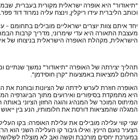
“תיאודור” היא אופרה ישראלית מקורית בעברית, שבמרכ
וכותב הליברית עידו ריקלין, וינצח עליה נמרוד דוד פפר.
יחד איתם צוות יוצרים ישראליים מובילים בתחומם – ע
מעצבת התאורה היא עדי שימרוני, מדריך קרבות הבמה ה
הישראלית, מקהלת האופרה הישראלית בניצוחו של איתי 
תהליך יצירתה של האופרה “תיאודור” נמשך שנתיים ומק
החלום למציאות באמצעות “קרן חוסידמן”.
האופרה חוזרת לערש לידתה של הציונות ובוחנת את הכ
היא מתמקדת בסיפורים ואירועים מתוך הביוגרפיה המו
המיתוס המוכר של המנהיג והוגה החזון הציוני באותה ת
המגלה שהמציאות דורסת את חלומותיו, הנע בין ייאוש
במערכת יחסים מורכבת וקשה ואב לא מוצלח לשלושת ילד