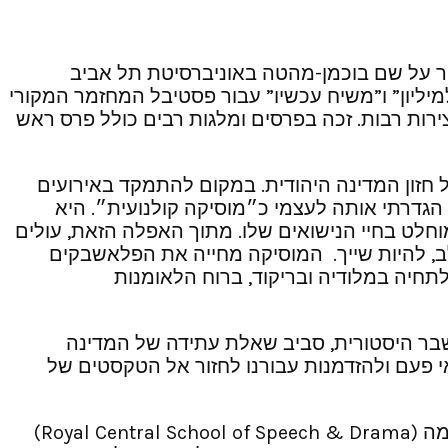
ספר על שם בוכמן-מהטה באוניברסיטת תל אביב
מיליון” ו”משיח עכשיו” עבור פסטיבל המחזמר המקורי
ירות רבות. זכה בפרסים ומלגות רבים כולל פרס ראש
חזון המדינה היהודית. במקום להתמקד באירועים
הגדרתי אותה לעצמי כ״מוסיקה קולנועית״. היא
חלט בחיי הנישואים שלו. מתוך האפלה הזאת, עולים
לב, להיות שייך. המוסיקה מחייה את הפלאשבקים
תחיה במלודיה ובריקוד, ברוח הלאומנות
ת שבר היסטורית, סביב שאלת עתידה של המדינה
י פעם ולהזדמנות עבורנו לחזור אל הטקסטים של
כותב הליברית והבמאי עידו ריקלין הוא בוגר בית הספר “תלמה ילין” ובית הספר המלכותי המרכזי לדיבור ולדרמה (Royal Central School of Speech & Drama)