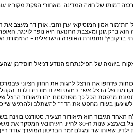
זה דמותו של חוזה המדינה. מאחורי הפקת מקור זו עומד
ל התזמור אמון המוסיקאי ערן זהבי, אורן דר מעצב את
וא ברק גונן ומעצבת התנועה היא נופר לוינגר. האופר
ברקוביץ’ ותזמורת האופרה הישראלית – התזמורת הסימפ
ורו ביוזמה של הפילנתרופ הנודע דניאל חוסידמן שהע
וחות שדחפו את הרצל להגות את החזון הציוני שבמרכזו
קדמת של הרצל אשר כמעט ואינם מוכרים לרוב הקהל, ו
מונת מרפסת הכל כך מפורסמת. זהו תיאודור הרצל שלא ה
 לשיגעון בעודו מחפש את הדרך להשתלב ולהרגיש שייכ
הצעיר נועם היינץ. ואילו גיבור קו העלילה השני הוא הרצל באמ
יו, שאותו שר ומגלם זמר הבריטון המוערך עודד רייך