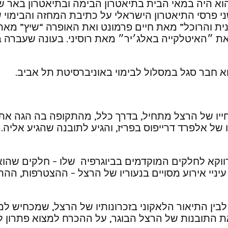
י בבית-צבי. הוא היה במאי הבית בתיאטרון הבימה ובתיאטרון
לו גם תרגם לעברית. בשנת 2010 זכה בשני פרסי התיאטרון הישראלי על כתי
 והרוכל” מאת חיים פרמונט ואת האופרה “שיץ” מאת יו
ת ״האיטלקייה באלג׳יר״ מאת רוסיני. בעונה שעברה 
א חבר סגל במסלול לבימוי באוניברסיטת תל אביב.
יו של הרצל מתחיל, בדרך כלל, מהתקופה בה הגה את הח
 מהרגע בו צפה, כעיתונאי בן 35, במשפטו של אלפרד דרייפוס בפריז, והגיע לת
ווקא לחלקים המוקדמים בביוגרפיה שלו – חלקים שהוא 
עיניי אירוע מסויים בנעוריו של הרצל – ההצטרפות, ה
ה, לבין התיאור הלאקוני בזכרונותיו של הרצל, שמכח
את התובנות של הרצל הבוגר, על ההכרח למצוא פתרון ל