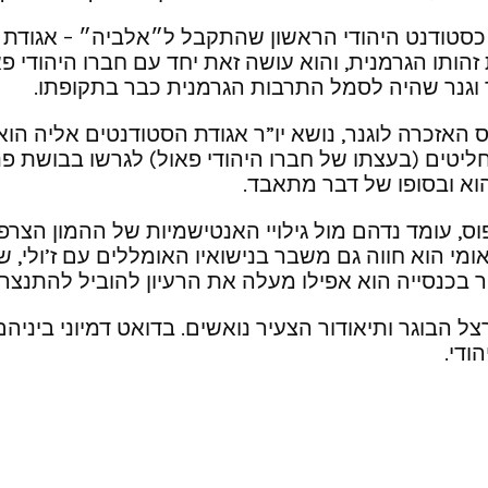
ר כסטודנט היהודי הראשון שהתקבל ל״אלביה״ – אגודת 
הותו הגרמנית, והוא עושה זאת יחד עם חברו היהודי פא
 וגנר שהיה לסמל התרבות הגרמנית כבר בתקופתו.
אזכרה לוגנר, נושא יו”ר אגודת הסטודנטים אליה הוא 
טים (בעצתו של חברו היהודי פאול) לגרשו בבושת פנים
הוא ובסופו של דבר מתאבד.
ס, עומד נדהם מול גילויי האנטישמיות של ההמון הצר
י הוא חווה גם משבר בנישואיו האומללים עם ז’ולי, 
בכנסייה הוא אפילו מעלה את הרעיון להוביל להתנצרות
 הבוגר ותיאודור הצעיר נואשים. בדואט דמיוני ביני
ודי.