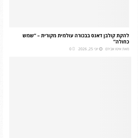
להקת קולבן דאנס בבכורה עולמית מקורית – “שמש
כחולה”
מאת
איטו אבירם
יוני 25, 2026
0