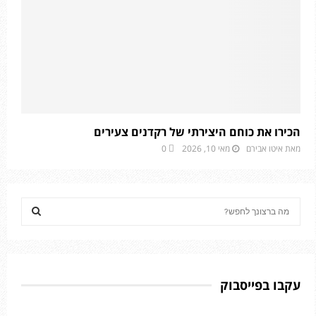
הכירו את כוחם היצירתי של רקדנים צעירים
מאת
איטו אבירם
מאי 10, 2026
0
S
e
a
S
r
c
E
h
עקבו בפייסבוק
f
A
o