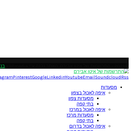
Please enter an Access Token
@2021 - התרשמות של איטו אבירם. האתר נבנה ע"י YBPmedia
בני
tagram
Pinterest
Google
Linkedin
Youtube
Email
Soundcloud
Rss
מסעדות
איפה לאכול בצפון
מסעדות צפון
בתי קפה
איפה לאכול במרכז
מסעדות מרכז
בתי קפה
איפה לאכול בדרום