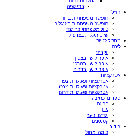
מסעדות דרום
בתי קפה
חו”ל
חופשה משפחתית ביוון
חופשה משפחתית באנגליה
טיול משפחתי בהולנד
שייט תעלות בצרפת
מסלול לטיול
לינה
יוקרתי
איפה לישון בצפון
איפה לישון במרכז
איפה לישון בדרום
אטרקציות
אטרקציות ופעילויות צפון
אטרקציות ופעילויות מרכז
אטרקציות ופעילויות דרום
ספרים וכתיבה
פרוזה
עיון
ילדים ונוער
קטנטנים
בידור
בימה ומחול