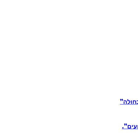
חולה”
עים”.