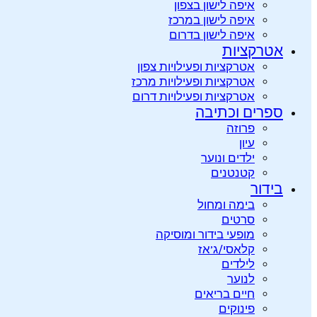
איפה לישון בצפון
איפה לישון במרכז
איפה לישון בדרום
אטרקציות
אטרקציות ופעילויות צפון
אטרקציות ופעילויות מרכז
אטרקציות ופעילויות דרום
ספרים וכתיבה
פרוזה
עיון
ילדים ונוער
קטנטנים
בידור
בימה ומחול
סרטים
מופעי בידור ומוסיקה
קלאסי/ג’אז
לילדים
לנוער
חיים בריאים
פינוקים