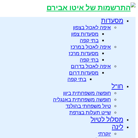
מסעדות
איפה לאכול בצפון
מסעדות צפון
בתי קפה
איפה לאכול במרכז
מסעדות מרכז
בתי קפה
איפה לאכול בדרום
מסעדות דרום
בתי קפה
חו”ל
חופשה משפחתית ביוון
חופשה משפחתית באנגליה
טיול משפחתי בהולנד
שייט תעלות בצרפת
מסלול לטיול
לינה
יוקרתי