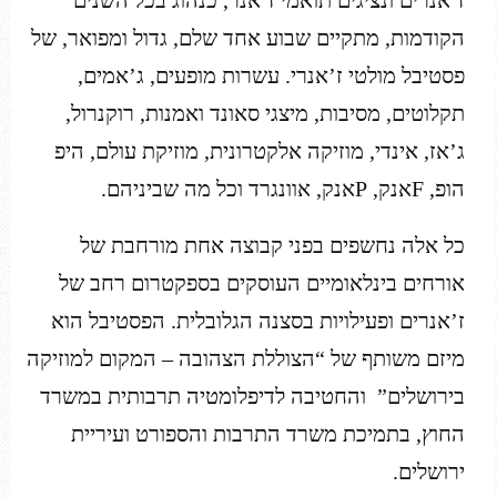
ז’אנרים ונציגים תואמי ז’אנר, כנהוג בכל השנים
הקודמות, מתקיים שבוע אחד שלם, גדול ומפואר, של
פסטיבל מולטי ז’אנרי. עשרות מופעים, ג’אמים,
תקלוטים, מסיבות, מיצגי סאונד ואמנות, רוקנרול,
ג’אז, אינדי, מוזיקה אלקטרונית, מוזיקת עולם, היפ
הופ, Fאנק, Pאנק, אוונגרד וכל מה שביניהם.
כל אלה נחשפים בפני קבוצה אחת מורחבת של
אורחים בינלאומיים העוסקים בספקטרום רחב של
ז’אנרים ופעילויות בסצנה הגלובלית. הפסטיבל הוא
מיזם משותף של “הצוללת הצהובה – המקום למוזיקה
בירושלים” והחטיבה לדיפלומטיה תרבותית במשרד
החוץ, בתמיכת משרד התרבות והספורט ועיריית
ירושלים.