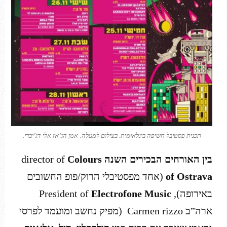
תכנית פסטיבל חשיפה בינלאומית. בצילום למעלה: אמן הג’אז אלי דג’יברי.
בין האורחים הבכירים השנה
director of
Colours
of Ostrava
(אחד מפסטיבלי הרוק/פופ החשובים
באירופה), President of
Electrofone Music
ארה”ב Carmen rizzo (מפיק נחשב ומועמד לפרסי