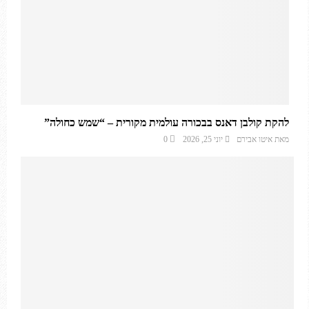
להקת קולבן דאנס בבכורה עולמית מקורית – “שמש כחולה”
מאת
איטו אבירם
יוני 25, 2026
0