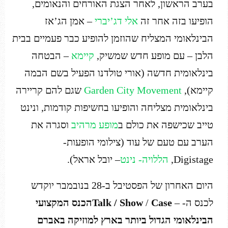
בערב הראשון, לאחר הצגת האורחים והנאומים,
הופיעו בזה אחר זה
אלי דג’יברי
– אמן הג’אז
הבינלאומי המצליח שהוזמן להופיע כבר פעמיים בבית
הלבן – עם מופע חדש שמשיק,
קיימא
– הבטחה
בינלאומית חדשה (אורי טולדנו הפעיל בשם הבמה
קיימא),
Garden City Movement
שגם להם קריירה
בינלאומית מצליחה והופיעו בחשיפות קודמות, ונינט
טייב שכישפה את כולם ב
מופע מרהיב
וסגרה את
הערב עם טעם של עוד (צילומי הופעות-
Digistage,
הללויה- נינט
– יובל אראל).
היום האחרון של הפסטיבל ב-28 בנובמבר יוקדש
לכנס ה- –
Case
/
Talk / Show
הכנס המקצועי
הבינלאומי הגדול ביותר בארץ למוזיקה באברם