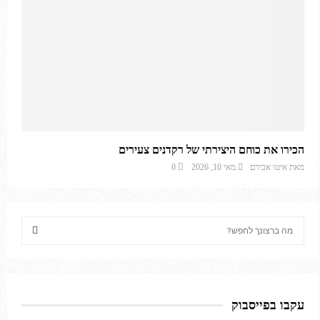
הכירו את כוחם היצירתי של רקדנים צעירים
מאת
איטו אבירם
מאי 10, 2026
0
S
e
a
S
r
c
E
h
עקבו בפייסבוק
f
A