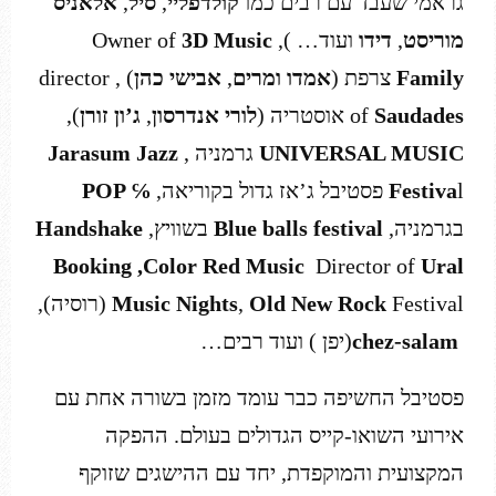
גראמי שעבד עם רבים כמו
קולדפליי
,
סיל
,
אלאניס
מוריסט
,
דידו
ועוד… ), Owner of
D Music
3
Family
צרפת (
אמדו ומרים
,
אבישי כהן
) , director
Saudades
of
אוסטריה (
לורי אנדרסון
,
ג’ון זורן
),
UNIVERSAL MUSIC
גרמניה ,
Jarasum Jazz
l פסטיבל ג’אז גדול בקוריאה,
Festiva
℅
POP
בגרמניה,
Blue balls festival
בשוויץ,
Handshake
Booking ,Color Red Music
Director of
Ural
Festival (רוסיה),
Old New Rock
,
Music Nights
chez-salam
(יפן ) ועוד רבים…
פסטיבל החשיפה כבר עומד מזמן בשורה אחת עם
אירועי השואו-קייס הגדולים בעולם. ההפקה
המקצועית והמוקפדת, יחד עם ההישגים שזוקף