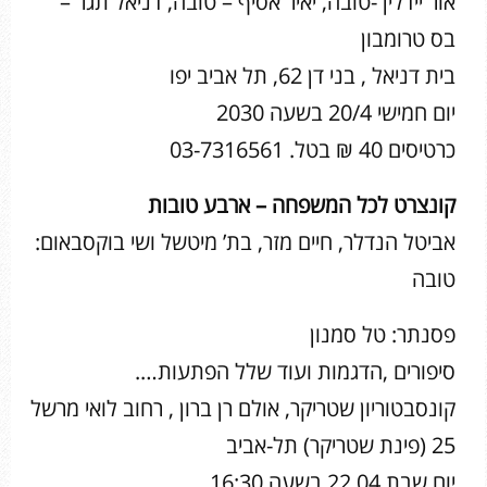
אור יידלין -טובה, יאיר אסיף – טובה, דניאל תגר –
בס טרומבון
בית דניאל , בני דן 62, תל אביב יפו
יום חמישי 20/4 בשעה 2030
כרטיסים 40 ₪ בטל. 03-7316561
קונצרט לכל המשפחה – ארבע טובות
אביטל הנדלר, חיים מזר, בת’ מיטשל ושי בוקסבאום:
טובה
פסנתר: טל סמנון
סיפורים ,הדגמות ועוד שלל הפתעות….
קונסבטוריון שטריקר, אולם רן ברון , רחוב לואי מרשל
25 (פינת שטריקר) תל-אביב
יום שבת 22.04 בשעה 16:30