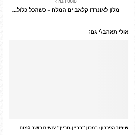
פוסט הבא
מלון לאונרדו קלאב ים המלח – כשהכל כלול…
אולי תאהב\י גם:
שיפור הזיכרון: במכון “בריין-טריין” עושים כושר למוח