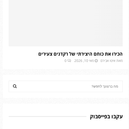
הכירו את כוחם היצירתי של רקדנים צעירים
מאת
איטו אבירם
מאי 10, 2026
0
S
e
a
S
r
c
E
h
עקבו בפייסבוק
f
A
o