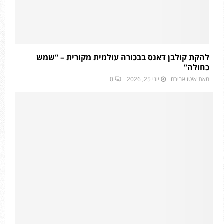
להקת קולבן דאנס בבכורה עולמית מקורית – “שמש
כחולה”
מאת
איטו אבירם
יוני 25, 2026
0