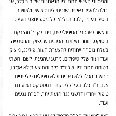
ומניסיוני האישי תחת ידיו הנאמנות של ד”ר כלב, אני
יכולה להעיד ראשית שזכיתי ליחס אישי ולאווירת
בוטיק נעימה, לבבית וללא כל מסע יחצני מעיק.
ובאשר לארסנל הטיפולי שם, ניתן לקבל מהזרקת
בוטוקס, חומרי מילוי מן הטובים שבשוק ומזוטרפיה
בעלת נוסחה ייחודית להצערת העור, פילינג, מיצוק
ועוד ועוד שלל טיפולים. מרגע שהגעתי לשם חשתי
בטוחה תחת ידיו של ד”ר כלב והתוצאות לא אכזבו.
החשוב מכל- ללא כאבים וללא טיפולים פולשניים.
אגב, ד”ר כלב בעל קליניקת דרמטטיקס מציע גם
טיפול ייחודי וחדשני נגד הזעת יתר, הסרת נגעים
ועוד.
ראוי לציין שד”ר כלב מקפיד למנוע מהפציינט כאבים