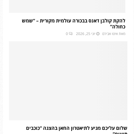
להקת קולבן דאנס בבכורה עולמית מקורית – “שמש
כחולה”
מאת
איטו אבירם
יוני 25, 2026
0
שלום עליכם מגיע לתיאטרון החאן בהצגה “כוכבים
תועים”.