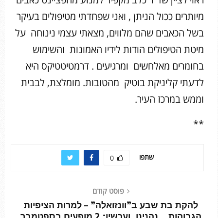
מיותרים ככול הניתן , ואני שפחדתי מטיפולים בעיקר
בשל הכאבים שהם מלווים, מצאתי עצמי נינוחה על
מיטת הטיפולים הודות לידיו האמונות והשימוש
בחומרים מאלחשים ומרגיעים . דרמטיטטיקס היא
לדעתי קליניקת בוטיק מהטובות. מומלצת, לבבית
וממש במרכז העיר.
**
שתפו
0
פוסט קודם
להקת בת שבע ב”וונזואלה” – למרות הציפיות
הגבוהות… נהנינו. ועכשיו: 2 מופעים בספטמבר