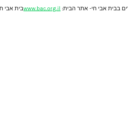
ים בבית אבי חי- אתר הבית:
www.bac.org.il
בית אבי חי, קינג ג’ורג’ 4