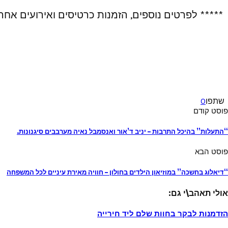
***** לפרטים נוספים, הזמנות כרטיסים ואירועים אחר
שתפו
0
פוסט קודם
“התעלות” בהיכל התרבות – יניב ד’אור ואנסמבל נאיה מערבבים סיגנונות.
פוסט הבא
“דיאלוג בחשכה” במוזיאון הילדים בחולון – חוויה מאירת עיניים לכל המשפחה
אולי תאהב\י גם:
הזדמנות לבקר בחוות שלם ליד חירייה