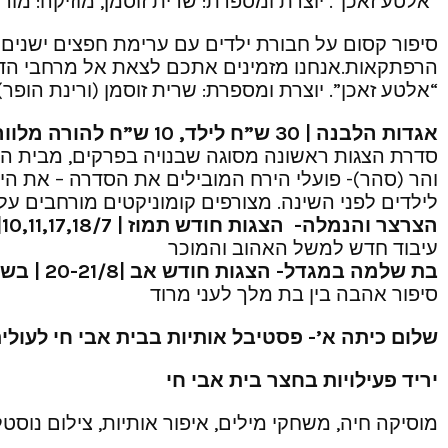
“אלטע זאכן”. יוצרת ומספרת: שרית זוסמן, מוזיקה: מור
סיפור קסום על חבורת ילדים עם ערימת חפצים ישנים
הרפתקאות.אנחנו מזמינים אתכם לצאת אל מרחבי הדמי
“אלטע זאכן”. יוצרת ומספרת: שרית זוסמן (ורינת הופר)|
אגדות הלבנה | 30 ש”ח לילד, 10 ש”ח להורה מלווה (לגילאי 4-8 )
והר (סהר)- פועלי הירח המובילים את הסדרה – את הי
לילדים לפני השינה. מצורפים קומוניקטים מורחבים על
הצרצר והנמלה- הצגות חודש תמוז | 10,11,17,18/7| בשעה 17:00
עיבוד חדש למשל האהוב והמוכר
בת שלמה במגדל- הצגות חודש אב |20-21/8 | בשעה 17:00
סיפור אהבה בין בת מלך לעני מרוד
שלום כיתה א’- פסטיבל אותיות בבית אבי חי לעול
יריד פעילויות בחצר בית אבי חי
מוסיקה חיה, משחקי מילים, איפור אותיות, צילום נוסטל