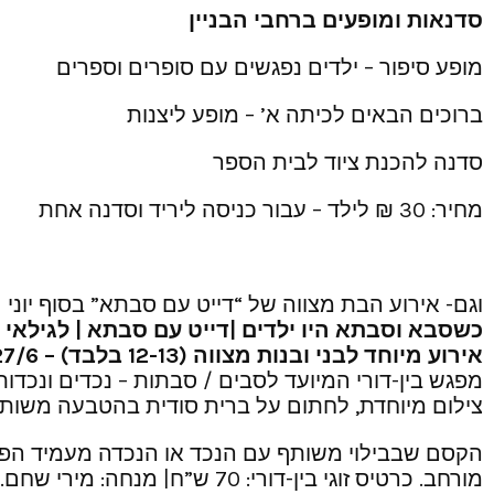
סדנאות ומופעים ברחבי הבניין
מופע סיפור – ילדים נפגשים עם סופרים וספרים
ברוכים הבאים לכיתה א’ – מופע ליצנות
סדנה להכנת ציוד לבית הספר
מחיר: 30 ₪ לילד – עבור כניסה ליריד וסדנה אחת
וגם- אירוע הבת מצווה של “דייט עם סבתא” בסוף יוני
כשסבא וסבתא היו ילדים |דייט עם סבתא | לגילאי 9 ועד 99
אירוע מיוחד לבני ובנות מצווה (12-13 בלבד) – 27/6 | ב בסיון
מפגש בין-דורי המיועד לסבים / סבתות – נכדים ונכ
צילום מיוחדת, לחתום על ברית סודית בהטבעה משותפת
הקסם שבבילוי משותף עם הנכד או הנכדה מעמיד הפעם
מורחב. כרטיס זוגי בין-דורי: 70 ש”ח| מנחה: מירי שחם.