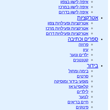
איפה לישון בצפון
איפה לישון במרכז
איפה לישון בדרום
אטרקציות
אטרקציות ופעילויות צפון
אטרקציות ופעילויות מרכז
אטרקציות ופעילויות דרום
ספרים וכתיבה
פרוזה
עיון
ילדים ונוער
קטנטנים
בידור
בימה ומחול
סרטים
מופעי בידור ומוסיקה
קלאסי/ג’אז
לילדים
לנוער
חיים בריאים
פינוקים