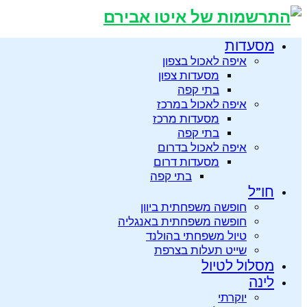
מסעדות
איפה לאכול בצפון
מסעדות צפון
בתי קפה
איפה לאכול במרכז
מסעדות מרכז
בתי קפה
איפה לאכול בדרום
מסעדות דרום
בתי קפה
חו”ל
חופשה משפחתית ביוון
חופשה משפחתית באנגליה
טיול משפחתי בהולנד
שייט תעלות בצרפת
מסלול לטיול
לינה
יוקרתי