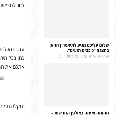
לזוג לסופשבו
שלום עליכם מגיע לתיאטרון החאן
עזבנו הכל ו
בהצגה “כוכבים תועים”.
מאת
איטו אבירם
יוני 25, 2026
0
כמו בכל מירו
אתכם את המס
תקלה חמורה
מהומה ואימה באולפן החדשות –