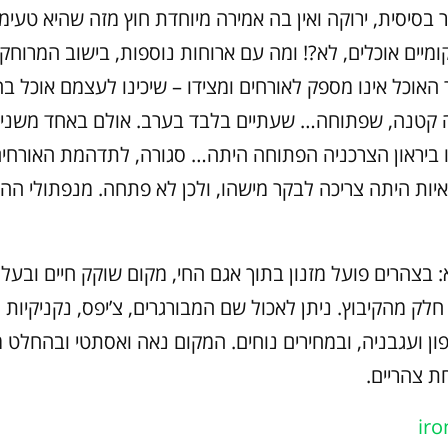
בסיסית, ירוקה ואין בה אמירה מיוחדת חוץ מזה שהיא טעימ
מיים אוכלים, לא?! ומה עם ארוחות נוספות, בישוב המרוחק
האוכל אינו מספק לאורחים ומצידו – שיכינו לעצמם אוכל ב
ה קטנה, שפתוחה… שעתיים בלבד בערב. אולם באחד משני
ביראון הצרכניה הפתוחה היתה… סגורה, לתדהמת האורחי
ות היתה צריכה לבקר מישהו, ולכן לא פתחה. מנפתולי ההיג
 בצהרים פועל מזנון בתוך אגם החי, מקום שוקק חיים ובעל 
לק מהקיבוץ. ניתן לאכול שם המבורגרים, צ’יפס, נקניקיות 
ן ועגבניה, ובמחירים נוחים. המקום נאה ואסתטי ובהחלט מ
ת צהריים.