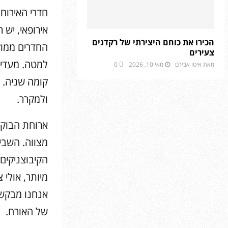
חדרי האירוח 
אירופאי, יש 
הכירו את כוחם היצירתי של רקדנים
החדרים ממוק
צעירים
למטה. מעדיפי
מאת
איטו אבירם
מאי 10, 2026
0
קומה שניה. י
ולמקרר.
ארוחת הבוקר
מצווה. השבי
הקיבוצניקים,
מיותר, אולי 
אנחנו מבקשים
של האורח.