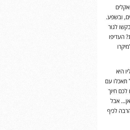
האקלים
ם, ובשפע.
קשו לגור
? העדיפו
מיקרו
ו היא
 תאכלו עם
לכם חיוך
כאן… אבל
הרבה לכיף