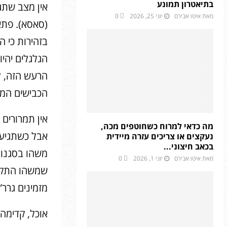
בתיאטרון תמונע
אין מצב שתגי
מאת
איטו אבירם
יוני 25, 2026
0
(סאסא). פתא
בזהירות כי 
הגלגלים יהיו
הרעש הזה, ל
הכבישים המול
אין תמרורים 
מה כדאי למרוח כשחוטפים מכה,
אבל כשתגיעו 
נעקצים או צריכים עזרה מיידית
בכאב חיצוני...
משהו בסגנון
מאת
איטו אבירם
יוני 1, 2026
0
שמשהו התקלק
מזמינים גרר
אוכל, קדימה