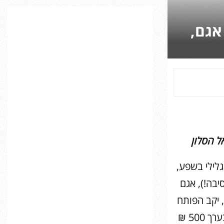
C
אגם,
H
ל הסלון
גלילי בשפע,
יבה!), אגם
, יקב הפותח
את שעריו לביקור בכל שעה – אם היו מציעים לכם את כל זה במחיר של בערך 500 ₪