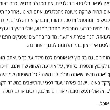
עו ליראון בלי פנצ’ר בגלגלים. את הפנצ’ר תרגישו כבר בצומ
ום תהיה שריקה משונה מהגלגלים, אתם תאיטו, אחר כך תע
הכביש צר ומתפתל וזו סכנת מוות, ותבדקו את הגלגלים. לת
 מנופחים כדבעי. התכופפו מתחת למנוע, אולי ננעץ בו ענף
עזאזל. הנה צפירת ארגעה: מדובר בחריצים שטנקים חרצו ע
יכים אל יראון בזמן מלחמת לבנון האחרונה.
מזהירים, גם בקיבוץ לא אומרים לכם מילה על כך כשאתם מזמ
לקיבוץ ותספרו, כקוריוז, על אתרעת השווא שחוויתם, יחייכו א
: “אתה חושב שאתה מגלה לנו משהו? כל משפחה שמגיעה 
ל באוטו. ישנם כאלה שעוד לפני שמתייצבים במשרד הקב
”… אז אולי תעשו טובה לאורחים שלכם, ותכינו אותם למכה ה
 אוכל…