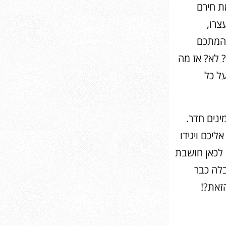
ת חירם
צרו,
דהמתכם
? לא? אז מה
ל כל
ינים חדר.
ליכם ויגידו
לכאן חושבת
לה כבר
זאת?!