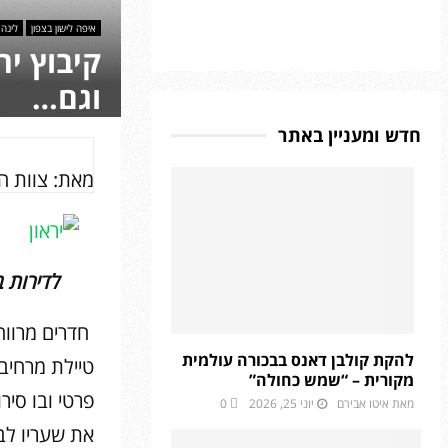
איפה לישון בצפון
לינה
קיבוץ יר
וגם…
חדש ומעניין באתר
מאת: צוות 
לדירות 
חדרים מרווחי
להקת קולבן דאנס בבכורה עולמית
טיילת מרחיב
מקורית – “שמש כחולה”
פרטי ובו סיר
מאת
איטו אבירם
יוני 25, 2026
0