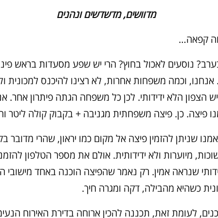
מדוושים, מדשדשים ונהנים
חה קפאה…
ערב? נוסעים לאכול בחוץ? הרי יש שפע מסעדות בראש פינ
. אנחנו, וכמה משפחות אחרות, לא רצינו להיכנס למכונית ול
 הצפון הלא ידידותי. לכן כל משפחה הגתה פיתרון אחר. אנ
פיצה. כן. פיצה משפחתית מגניבה + בקבוק קולה ליטר וחצי ב- 
נו שניתן להזמין פיצה אל מקום כמו יראון, שהרי מדובר בק
כות, מיוערות ולא ידידותית. אולם את מספר הטלפון להזמנ
דותי שנראה אמין. רק נאמר שהפיצה הוכנה באחד מישובי ה
נית כשהיא מהבילה, דקה ומגרה חיך.
ם, לעומת זאת, תכננה להכין ארוחה בדירת האירוח הנעימה