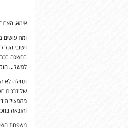
אימא, הארו
ומה עושים ב
וישובי הגליל
בחשכה בכביש
למשל… הזמנו 
תחילה לא האמ
של דרכים חשו
מהמציל הידי
והובאה במכו
משפחת השכני