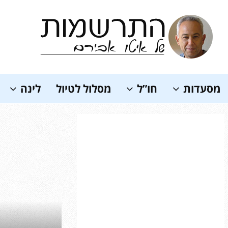
Soundc
מסעדות
חו”ל
מסלול לטיול
לינה