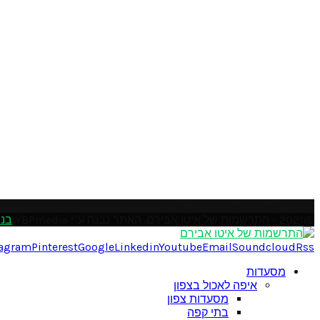
Please enter an Access Token
@2021 - התרשמות של איטו אבירם. האתר נבנה ע"י YBPmedia
בני
tagram
Pinterest
Google
Linkedin
Youtube
Email
Soundcloud
Rss
מסעדות
איפה לאכול בצפון
מסעדות צפון
בתי קפה