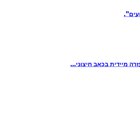
עים”.
ה מיידית בכאב חיצוני...