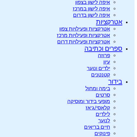
איפה לישון בצפון
איפה לישון במרכז
איפה לישון בדרום
אטרקציות
אטרקציות ופעילויות צפון
אטרקציות ופעילויות מרכז
אטרקציות ופעילויות דרום
ספרים וכתיבה
פרוזה
עיון
ילדים ונוער
קטנטנים
בידור
בימה ומחול
סרטים
מופעי בידור ומוסיקה
קלאסי/ג’אז
לילדים
לנוער
חיים בריאים
פינוקים