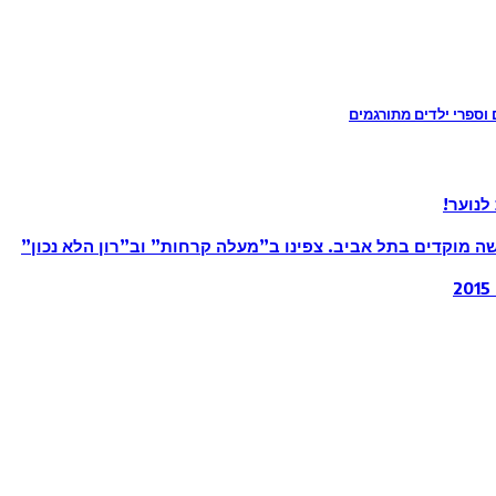
 וספרי ילדים מתורגמים
לנוער!
שה מוקדים בתל אביב. צפינו ב”מעלה קרחות” וב”רון הלא נכון”