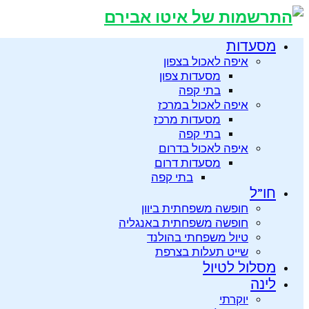
מסעדות
איפה לאכול בצפון
מסעדות צפון
בתי קפה
איפה לאכול במרכז
מסעדות מרכז
בתי קפה
איפה לאכול בדרום
מסעדות דרום
בתי קפה
חו”ל
חופשה משפחתית ביוון
חופשה משפחתית באנגליה
טיול משפחתי בהולנד
שייט תעלות בצרפת
מסלול לטיול
לינה
יוקרתי