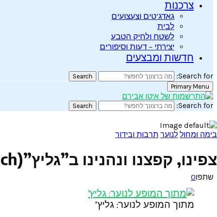
צרכנות
גאדג’טים וצעצועים
לבית
לשטח ולחיק הטבע
יצירתי – דעות וסיפורים
חדשות ומבצעים
Search for:
Search
Primary Menu
Search for:
Search
בימה ומחול
לנוער
תרבות ובידור
צפינו, קפצנו ונהנינו ב”גליץ”(Gleech) של להקת קמע
שתפו
0
מתוך המופע לנוער: גליץ’