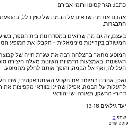
כתבו: הגר קסוטו ורומי אבירם
אהבנו את מה שראינו על הבמה של סוזן דלל, בהופעת ל
התבגרות.
בעצם, זה גם מה שרואים במסדרונות בית הספר, בשיעו
המשולב בקריינות מינימאלית – תקבלו את המופע המוצ
המופע מתאר בהצלחה רבה את שגרת חייה של קבוצת תל
ראשונות. באמצעות הדמויות השונות מעלה היצירה סוג
העלילה, ואף אל הבמה, והופך אותם לחלק מהמופע.
ואכן, אהבנו במיוחד את הקטע האינטראקטיבי, שבו הע
להעלות על הבמה, אפילו שהיינו בוודאי מקפיצות את המופ
דרור- הרשקו, תאורה: שי יהודאי
יעד גילאים 13-18
שתפו
0
פוסט קודם