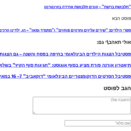
“תלבושת ברשת” – קונים תלבושת אחידה באינטרנט
פוסט הבא
ספרי הילדים: “שירים עליזים וחרוזים פוחזים” ו”מתמיד ומאז” – הו, ילדינו הרכים
אולי תאהב\י גם:
פסטיבל הצגות הילדים הבינלאומי בחיפה בפסח והשנה – גם הצגות 
תיאטרון אורנה פורת מציע בסוף אוגוסט: “חגיגות סוף הקיץ” בשלו
פסטיבל הסרטים הדוקומנטריים הבינלאומי “דוקאביב” 7– 16 במאי 2015
הגב לפוסט