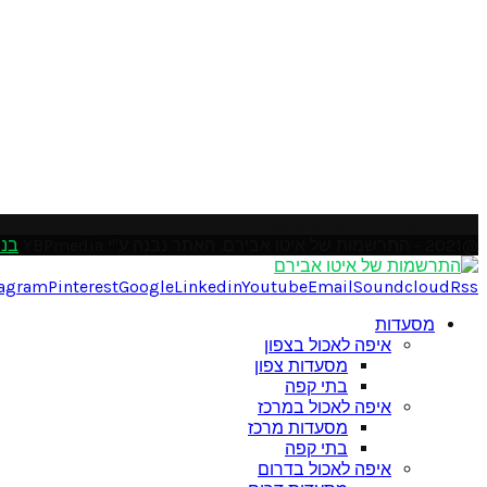
Please enter an Access Token
@2021 - התרשמות של איטו אבירם. האתר נבנה ע"י YBPmedia
בני
tagram
Pinterest
Google
Linkedin
Youtube
Email
Soundcloud
Rss
מסעדות
איפה לאכול בצפון
מסעדות צפון
בתי קפה
איפה לאכול במרכז
מסעדות מרכז
בתי קפה
איפה לאכול בדרום