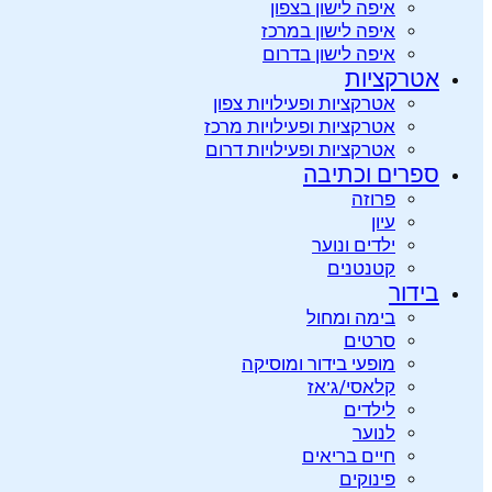
איפה לישון בצפון
איפה לישון במרכז
איפה לישון בדרום
אטרקציות
אטרקציות ופעילויות צפון
אטרקציות ופעילויות מרכז
אטרקציות ופעילויות דרום
ספרים וכתיבה
פרוזה
עיון
ילדים ונוער
קטנטנים
בידור
בימה ומחול
סרטים
מופעי בידור ומוסיקה
קלאסי/ג’אז
לילדים
לנוער
חיים בריאים
פינוקים