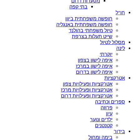
מסעדות דרום
בתי קפה
חו”ל
חופשה משפחתית ביוון
חופשה משפחתית באנגליה
טיול משפחתי בהולנד
שייט תעלות בצרפת
מסלול לטיול
לינה
יוקרתי
איפה לישון בצפון
איפה לישון במרכז
איפה לישון בדרום
אטרקציות
אטרקציות ופעילויות צפון
אטרקציות ופעילויות מרכז
אטרקציות ופעילויות דרום
ספרים וכתיבה
פרוזה
עיון
ילדים ונוער
קטנטנים
בידור
בימה ומחול