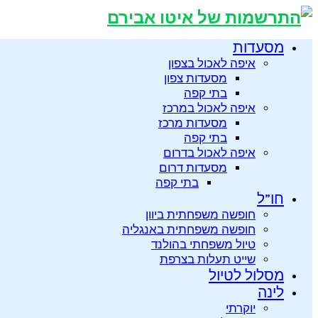
מסעדות
איפה לאכול בצפון
מסעדות צפון
בתי קפה
איפה לאכול במרכז
מסעדות מרכז
בתי קפה
איפה לאכול בדרום
מסעדות דרום
בתי קפה
חו”ל
חופשה משפחתית ביוון
חופשה משפחתית באנגליה
טיול משפחתי בהולנד
שייט תעלות בצרפת
מסלול לטיול
לינה
יוקרתי