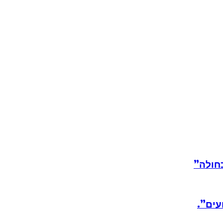
חולה”
עים”.