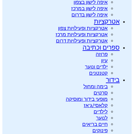
איפה לישון בצפון
איפה לישון במרכז
איפה לישון בדרום
אטרקציות
אטרקציות ופעילויות צפון
אטרקציות ופעילויות מרכז
אטרקציות ופעילויות דרום
ספרים וכתיבה
פרוזה
עיון
ילדים ונוער
קטנטנים
בידור
בימה ומחול
סרטים
מופעי בידור ומוסיקה
קלאסי/ג’אז
לילדים
לנוער
חיים בריאים
פינוקים