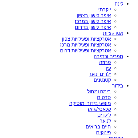
לינה
יוקרתי
איפה לישון בצפון
איפה לישון במרכז
איפה לישון בדרום
אטרקציות
אטרקציות ופעילויות צפון
אטרקציות ופעילויות מרכז
אטרקציות ופעילויות דרום
ספרים וכתיבה
פרוזה
עיון
ילדים ונוער
קטנטנים
בידור
בימה ומחול
סרטים
מופעי בידור ומוסיקה
קלאסי/ג’אז
לילדים
לנוער
חיים בריאים
פינוקים