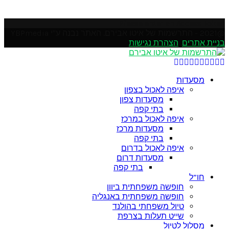
Please enter an Access Token
@2021 - התרשמות של איטו אבירם. האתר נבנה ע"י YBPmedia
בניית אתרים
.
הצהרת נגישות
Soundcloud
Youtube
Rss
Linkedin
Email
Instagram
Pinterest
Google
Facebook
Twitter
מסעדות
איפה לאכול בצפון
מסעדות צפון
בתי קפה
איפה לאכול במרכז
מסעדות מרכז
בתי קפה
איפה לאכול בדרום
מסעדות דרום
בתי קפה
חו”ל
חופשה משפחתית ביוון
חופשה משפחתית באנגליה
טיול משפחתי בהולנד
שייט תעלות בצרפת
מסלול לטיול