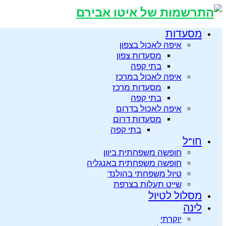
מסעדות
איפה לאכול בצפון
מסעדות צפון
בתי קפה
איפה לאכול במרכז
מסעדות מרכז
בתי קפה
איפה לאכול בדרום
מסעדות דרום
בתי קפה
חו”ל
חופשה משפחתית ביוון
חופשה משפחתית באנגליה
טיול משפחתי בהולנד
שייט תעלות בצרפת
מסלול לטיול
לינה
יוקרתי