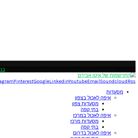
Please enter an Access Token
@2021 - התרשמות של איטו אבירם. האתר נבנה ע"י YBPmedia
בני
tagram
Pinterest
Google
Linkedin
Youtube
Email
Soundcloud
Rss
מסעדות
איפה לאכול בצפון
מסעדות צפון
בתי קפה
איפה לאכול במרכז
מסעדות מרכז
בתי קפה
איפה לאכול בדרום