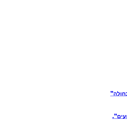
חולה”
עים”.