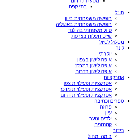
מסעדות דרום
בתי קפה
חו”ל
חופשה משפחתית ביוון
חופשה משפחתית באנגליה
טיול משפחתי בהולנד
שייט תעלות בצרפת
מסלול לטיול
לינה
יוקרתי
איפה לישון בצפון
איפה לישון במרכז
איפה לישון בדרום
אטרקציות
אטרקציות ופעילויות צפון
אטרקציות ופעילויות מרכז
אטרקציות ופעילויות דרום
ספרים וכתיבה
פרוזה
עיון
ילדים ונוער
קטנטנים
בידור
בימה ומחול