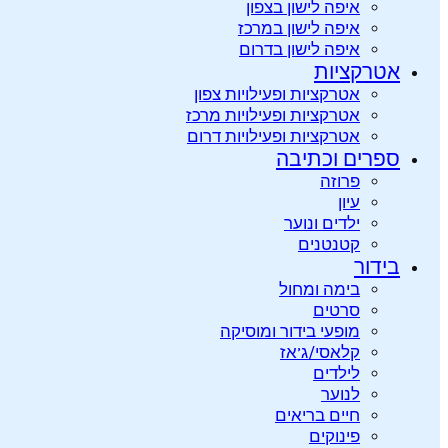
איפה לישון בצפון
איפה לישון במרכז
איפה לישון בדרום
אטרקציות
אטרקציות ופעילויות צפון
אטרקציות ופעילויות מרכז
אטרקציות ופעילויות דרום
ספרים וכתיבה
פרוזה
עיון
ילדים ונוער
קטנטנים
בידור
בימה ומחול
סרטים
מופעי בידור ומוסיקה
קלאסי/ג’אז
לילדים
לנוער
חיים בריאים
פינוקים