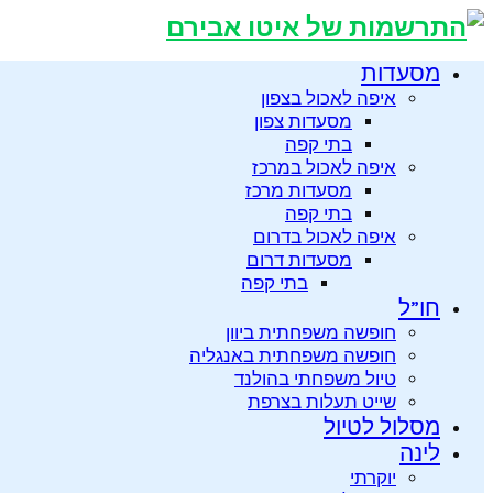
מסעדות
איפה לאכול בצפון
מסעדות צפון
בתי קפה
איפה לאכול במרכז
מסעדות מרכז
בתי קפה
איפה לאכול בדרום
מסעדות דרום
בתי קפה
חו”ל
חופשה משפחתית ביוון
חופשה משפחתית באנגליה
טיול משפחתי בהולנד
שייט תעלות בצרפת
מסלול לטיול
לינה
יוקרתי