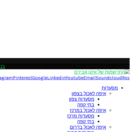
Please enter an Access Token
@2021 - התרשמות של איטו אבירם. האתר נבנה ע"י YBPmedia
בני
tagram
Pinterest
Google
Linkedin
Youtube
Email
Soundcloud
Rss
מסעדות
איפה לאכול בצפון
מסעדות צפון
בתי קפה
איפה לאכול במרכז
מסעדות מרכז
בתי קפה
איפה לאכול בדרום