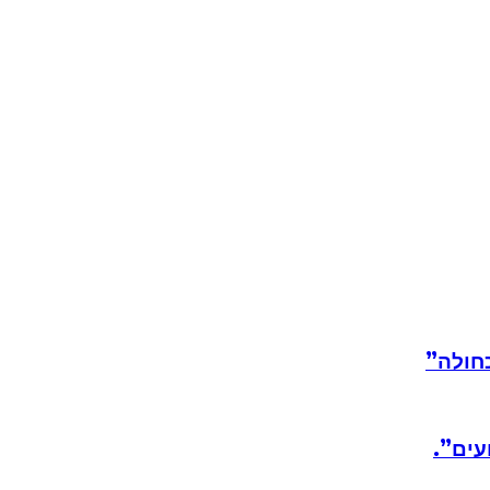
חולה”
עים”.