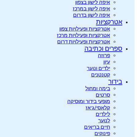
איפה לישון בצפון
איפה לישון במרכז
איפה לישון בדרום
אטרקציות
אטרקציות ופעילויות צפון
אטרקציות ופעילויות מרכז
אטרקציות ופעילויות דרום
ספרים וכתיבה
פרוזה
עיון
ילדים ונוער
קטנטנים
בידור
בימה ומחול
סרטים
מופעי בידור ומוסיקה
קלאסי/ג’אז
לילדים
לנוער
חיים בריאים
פינוקים