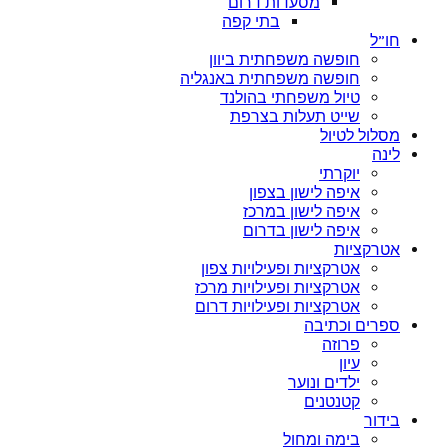
מסעדות דרום
בתי קפה
חו”ל
חופשה משפחתית ביוון
חופשה משפחתית באנגליה
טיול משפחתי בהולנד
שייט תעלות בצרפת
מסלול לטיול
לינה
יוקרתי
איפה לישון בצפון
איפה לישון במרכז
איפה לישון בדרום
אטרקציות
אטרקציות ופעילויות צפון
אטרקציות ופעילויות מרכז
אטרקציות ופעילויות דרום
ספרים וכתיבה
פרוזה
עיון
ילדים ונוער
קטנטנים
בידור
בימה ומחול