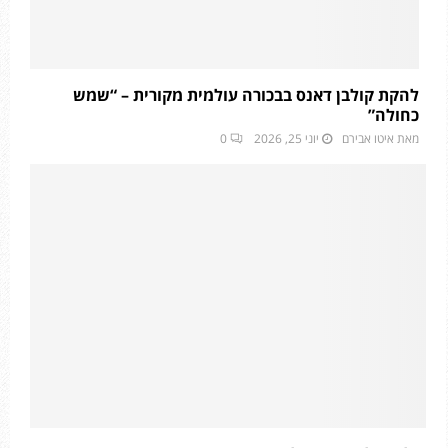
להקת קולבן דאנס בבכורה עולמית מקורית – “שמש
כחולה”
מאת
איטו אבירם
יוני 25, 2026
0