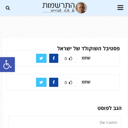
PRIMARY
MENU
Soundc
פסטיבל השוקולד של ישראל
פתח סרגל נגישות
שתפו
0
שתפו
0
הגב לפוסט