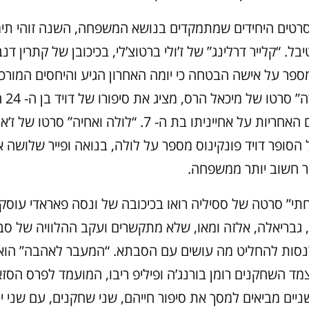
רטים היחידים שמתמקדים בנושא המשפחה, השנה זוהי תי
ל. “קלייר דרלינג” של ז’ולי ברטוצ’לי, בכיכובן של קתרין דנ
מספר על אישה הבטחה כי יומה האחרון הגיע והיחסים המורכ
בתה. “אמנד
להתמודד עם האחריות על אחייניתו בת ה- 7. “לולה ואחיה” 
 הסופר דויד פונקינוס מספר על לולה, בנואה ופייר שלושה 
ר חשוב יותר ממשפחה.
תי” סרטה של ססיליה רואו בכיכובה של ונסה פאראדי עוסק
 גבריאלה, אלזה ומאו, שלא מתקשרים ועקב ההלוויה של סב
לנסות להחליט מה עושים עם הסבתא. “המעבר לאהבה” הוא
מד השחקנים רומן בורנג’ה ופיליפ ריבו, המועמד לפרס הסז
ניים מביאים למסך את סיפור חייהם, שני שחקנים, עם שני י