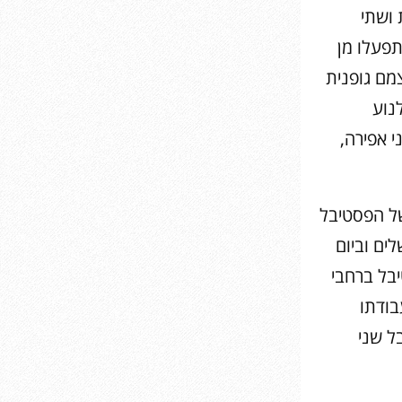
 ושתי
תפעלו מן
מם גופנית
נוע
י אפירה,
של הפסטיבל
ני 18.3 בסינמטק ירושלים וביום
טיבל ברחבי
מעבודתו
ל שני