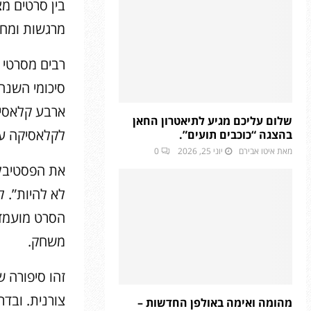
בין סרטים מ
מרגשות ומחוו
רבים מסרטי 
סיכומי השנה.
ארבע קלאסיק
שלום עליכם מגיע לתיאטרון החאן
לקלאסיקה על
בהצגה “כוכבים תועים”.
מאת
איטו אבירם
יוני 25, 2026
0
את הפסטיבל 
לא להיות”. 
משחק.
זהו סיפורה 
צורנית. ובד
מהומה ואימה באולפן החדשות –