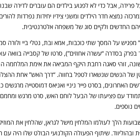
פרידה, אבל כדי לא לפגוע בילדים הם עוברים לדירה שבנוי
רכזה נמצא חדר הילדים ומשני צידיו יחידות נפרדות להורים
יהם החדשים ולקיים סוג של משפחה אלטרנטיבית.
מפגיש על המסך שתי כוכבות, אמא ובת, נטלי ביי ולורה סמ
ד בפרק בסדרה “עשרה אחוזים”), סרטו של קסבייה בוואה ע
נה, זוהי סאגה רחבת היקף המביאה את אימת המלחמה הנ
 של הנשים שנשארו לטפל בחווה. “דרך האש” אחת ההצלח
ם האחרונים, בסרט פייר ניניי ואניאס דמוסטייה מרגשים כבנ
ודד עם פציעתו של הבעל לוחם האש, סרט מרגש ומחמם ל
ם נוספים.
בועות הלך לעולמו המלחין מישל לגראן, שהלחין את המוזי
 ובהוליווד. שיתוף הפעולה הקולנועי הבולט שלו היה עם ה