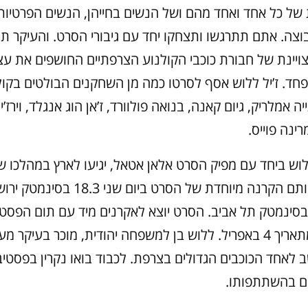
של כל אחד ואחד מהם ושל הנשים בחייהן, הנשים הפרטיות
וצה. אתם תתרגשו ותצחקו יחד עם גיבורי הסרט. והעיקר ת
יינת של חבורת כוכבי הקולנוע הצרפתיים החושפים את עצ
פחד. ז’יל ללוש אסף לסרטו כמה מן השחקנים הבולטים בקול
 אמלריק, גיום קאנה, בנואה פולוורד, ז’אן הוג אנגלד, וירז’ינ
רינה פוייס.
ללוש ביחד עם מפיק הסרט אלאן אטאל, יגיעו לארץ במהלכו 
ויכבדו בנוכחותם הקרנה מיוחדת של הסרט ביום ש
לישי 19.3 בסינמטק תל אביב. הסרט יוצא לאקרנים מיד עם תום הפס
הארץ החל מתאריך 4 באפריל. ללוש בן למשפחה יהודית, מוכר בעיקר 
 לאחד הכוכבים הגדולים בצרפת. לכבוד בואו נקרין בפסטיב
ם בהשתתפותו.