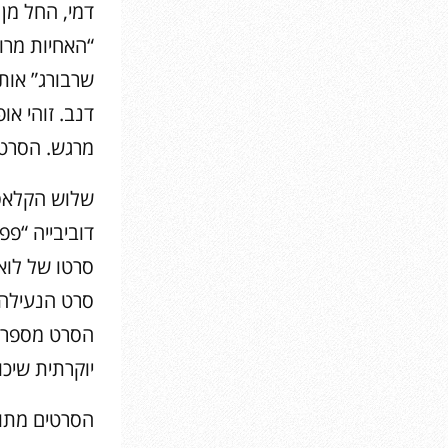
דמי, החל מן 
“האחיות מרו
שרבורג” אותו
דנב. זוהי א
מרגש. הסרט י
שלוש הקלאסיק
דוביבייה “פ
סרטו של לואי
סרט הנעילה ה
הסרט מספר ע
יוקרתית שיכו
הסרטים מתור