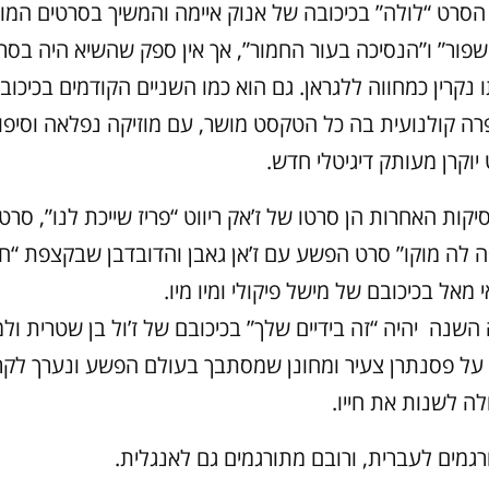
הסרט “לולה” בכיכובה של אנוק איימה והמשיך בסרטים המוז
שפור” ו”הנסיכה בעור החמור”, אך אין ספק שהשיא היה בסר
 נקרין כמחווה ללגראן. גם הוא כמו השניים הקודמים בכיכוב
ופרה קולנועית בה כל הטקסט מושר, עם מוזיקה נפלאה וסיפ
וקרן מעותק דיגיטלי חדש.
ות האחרות הן סרטו של ז’אק ריווט “פריז שייכת לנו”, סרטו 
פה לה מוקו” סרט הפשע עם ז’אן גאבן והדובדבן שבקצפת “חג
 מאל בכיכובם של מישל פיקולי ומיו מיו.
שנה יהיה “זה בידיים שלך” בכיכובם של ז’ול בן שטרית ולמב
ל פסנתרן צעיר ומחונן שמסתבך בעולם הפשע ונערך לק
לה לשנות את חייו.
גמים לעברית, ורובם מתורגמים גם לאנגלית.