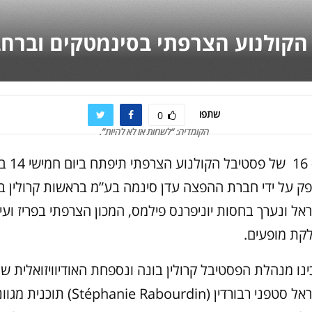
הקולנוע הצרפתי בסינמטקים וברחב
שתפו
0
הקומדיה: “לשחות או לא להיות”.
המהדורה ה- 16 של פ
ק על ידי חברת ההפצה עדן סינמה בע”מ בראשות קרולין בו
ל ונערך בחסות יוניפרנס פילמס, המכון הצרפתי בפריז ועיר
לקת מופעים.
נו מנהלת הפסטיבל קרולין בונה ונספחת האודיוויזואלית של
הצרפתי בישראל סטפני רבורדין (abourdin