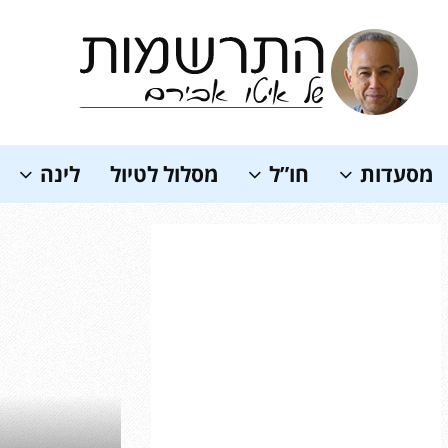
Soundc
מסעדות
חו”ל
מסלול לטיול
לינה