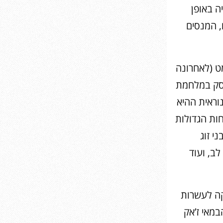
ה באופן
, המנסים
ט (לאחרונה
וסק במלחמת
וראית ההיא
ות הגדולות
י זוג
ב, ועוד
קה לעשרות
במאי ז’אק