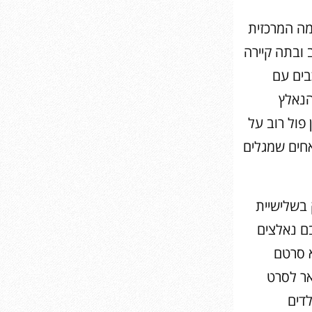
מה המרכזית
ב ובתה קיירה
בים עם
ה” סרטו של מיכאל הרס, מציג את סיפורו של דויד בן ה- 24 הנאלץ
סרטו של ז’אן פול רוב על
אחים שמגלים
 בשלישיית
ם נאלצים
 סרטם
אר לסרט
לדים