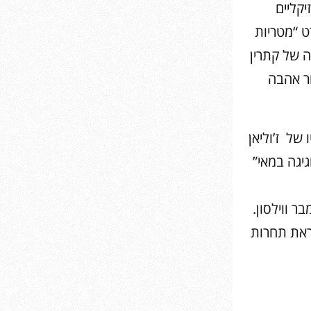
יקליים
ט “מטריות
ה של קתרין
ור אהבה
של ז’וליאן
יגה במאי”
ר ווילסון.
ראת תחרות