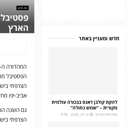
מה חדש
פסטיבל 
הארץ
חדש ומעניין באתר
הפסטיבל מופ
הצרפתי בישרא
אביב-יפו מח
להקת קולבן דאנס בבכורה עולמית
מקורית – “שמש כחולה”
גם השנה הכי
מאת
איטו אבירם
יוני 25, 2026
0