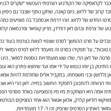
בר לקלאסיקה של הקולנוע הצרפתי העכשווי “שקרים לבנים
בר קרוב של ללוש, גיום קאנה, שחקן נוסף שצבר גם ניסיון ב
טו החדש של ללוש. זוהי דרמת אנסמבל בה מופיעים כמה מ
ע של צרפת ובהם ז’אן דוז’רדן, מריון קוטיאר ופרנסואה קלוז
ובדים על סרט ההמשך לסרט שצפוי לצאת בצרפת בעוד כמ
ים טובות”, על תפקידו בסרט זה מועמד ללוש לפרס הסזאר ל
סרטה של ז’אן הרי, שלו שש מועמדויות נוספות לסזאר, הינו
התינוק בן יומו ננטש על ידי אמו ועד שימצא פתרון הוא ע
אן (ללוש) ובני משפחתו. במקביל אליס שחולמת להיות אמא
י הרווחה להתכונן לתפקיד החשוב בחייה. ז’אן הרי היא אצו
ית אמה היא השחקנית מיו מיו (המופיעה באחד מסרטי הפ
וזיקאי ז’וליאן קלרק. אלאן אטאל הוא אחד המפיקים הבולט
 האחרון הסרטים שהפיק זכו ל- 17 מועמדויות.