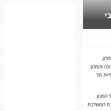
C
י
H
סטיבל הקולנוע הצרפתי תיפתח ביום חמישי 14 במרץ,
נה והמכון
יית תל
 המכון
Stéphanie R) תוכנית מגוונת המשלבת