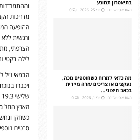
בתיאטרון תמונע
וההתמודדות 
מאת
איטו אבירם
יוני 25, 2026
0
מדריכות הקב
ההופעה המצו
ורגשית ללא 
הצרפתי, מתייה
לילה בקטי ומ
הבמאי ז’יל 
מה כדאי למרוח כשחוטפים מכה,
נעקצים או צריכים עזרה מיידית
בכאב חיצוני...
ש
מאת
איטו אבירם
יוני 1, 2026
0
כשחקן ונחשב
סרטים נוספי