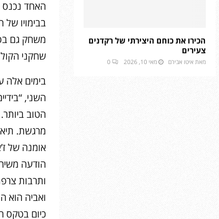
האחד נכנס כ
בבימויו של ח
משחק גם בסר
הכירו את כוחם היצירתי של רקדנים
צעירים
שחקני הקולנו
מאת
איטו אבירם
מאי 10, 2026
0
בימים אלה ע
השני, “בידי
הטוב ביותר. 
מרגשת. תיאו 
אומנה של ז’
הודעה משירות
ותרבות צרפת
ואביה הוא המ
כיום בטקס הסזאר