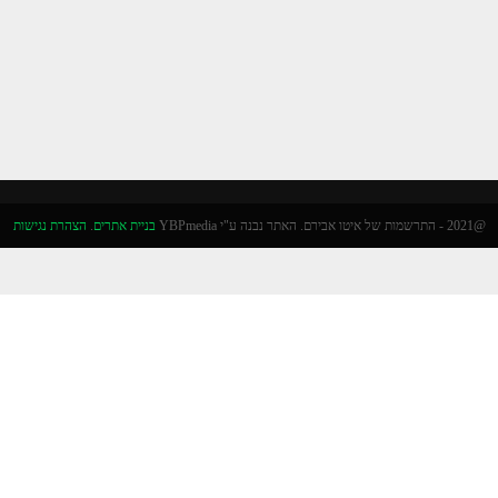
@2021 - התרשמות של איטו אבירם. האתר נבנה ע"י YBPmedia
בניית אתרים
.
הצהרת נגישות