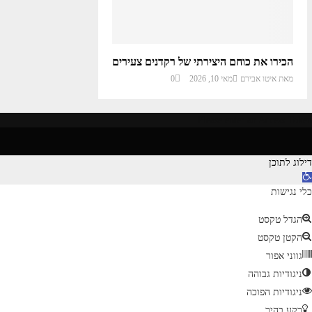
הכירו את כוחם היצירתי של רקדנים צעירים
מאת
איטו אבירם
מאי 10, 2026
0
Please enter an Access Token
דילוג לתוכן
כלי נגישות
הגדל טקסט
הקטן טקסט
גווני אפור
ניגודיות גבוהה
ניגודיות הפוכה
רקע בהיר