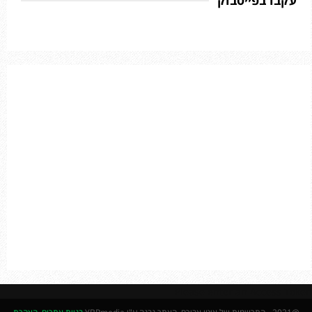
f
A
o
r
R
:
C
H
Please enter an Access Token