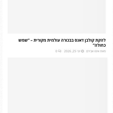
להקת קולבן דאנס בבכורה עולמית מקורית – “שמש
כחולה”
מאת
איטו אבירם
יוני 25, 2026
0