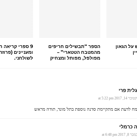
 על הגאון
הספר “תבשילים חריפים
9 ספרי קריאה 
ן
מהמטבח הטטארי” –
ומעניינים (פרוזה
מפולפל, מפותל ומצחיק
לשולחני.
לית פרי
ר 14, 2017 at 5:22 pm
ח לדעת אם מתקיימת סדנה נוספת בתל מונד, תודה מראש
 כרמלי
8, 2017 at 6:48 pm