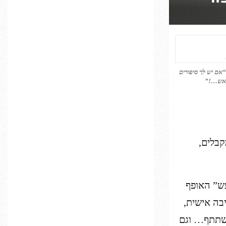
“אם יש לך סיפורים
אש…!”
בלים,
ש” האופף
בה אישית,
משתתף… וגם