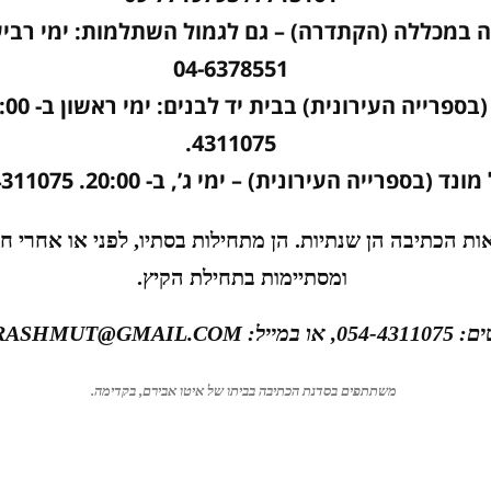
ה
04-6378551
4311075.
מונד
(בספרייה העירונית)
–
ימי ג’, ב- 20:00. 054-4311075
ות הכתיבה הן שנתיות. הן מתחילות בסתיו, לפני או אחרי חג
ומסתיימות בתחילת הקיץ.
יל: HITRASHMUT@GMAIL.COM
משתתפים בסדנת הכתיבה בביתו של איטו אבירם, בקדימה.