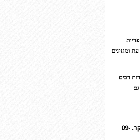
פריות
עו ב”מעריב לנוער”, ב”ראש 1″ ובכתבי עת ומגזינים
רות רבים
גם
במכללה העירונית (הקתדרה): ימי ג’ ב- 10:30 בבוקר. 09-