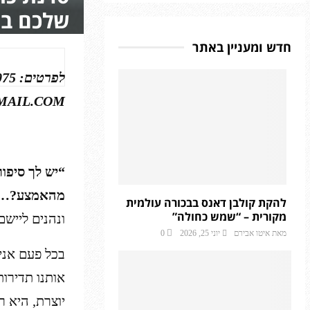
שלכם ב
חדש ומעניין באתר
MAIL.COM
“יש לך סיפו
מהאמצע?…
להקת קולבן דאנס בבכורה עולמית
מקורית – “שמש כחולה”
ונהנים לייש
מאת
איטו אבירם
יוני 25, 2026
0
בכל פעם אני
אותנו תדירות
יוצרת, היא 