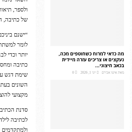
ולספר, תיאורי
של כתיבה, המ
“ישנם ביניכ
לומר למשתתפ
מה כדאי למרוח כשחוטפים מכה,
יותר וכדי לב
נעקצים או צריכים עזרה מיידית
כתיבה ומחסומ
בכאב חיצוני...
מאת
איטו אבירם
יוני 1, 2026
0
שימת דגש על
השונים בעת 
מקצועי להוצא
סדנת הכתיבה
לכתיבה לילדי
ולמתקדמים י