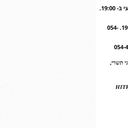
במכללה (הקתדרה) – גם לגמול השתלמות: ימי רביעי ב- 19:00.
(בספרייה העירונית) בבית יד לבנים: ימי ראשון ב- 19:00. 054-
י תשרי,