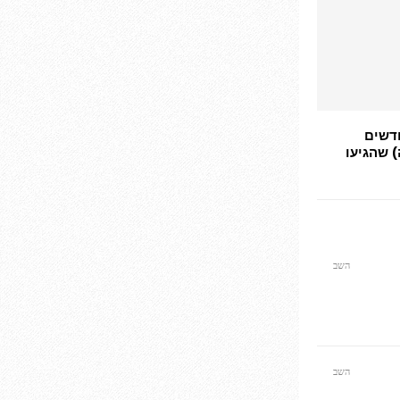
חדשים
) שהגיעו
השב
השב