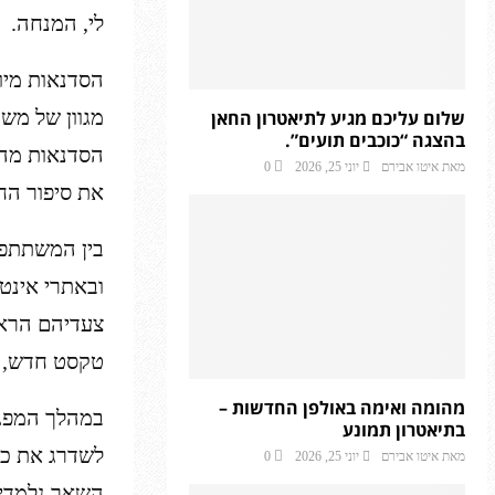
לי, המנחה.
הסדנאות מיו
מגוון של מש
שלום עליכם מגיע לתיאטרון החאן
בהצגה “כוכבים תועים”.
הסדנאות מהו
מאת
איטו אבירם
יוני 25, 2026
0
את סיפור הח
בין המשתתפי
ובאתרי אינט
צעדיהם הראש
טקסט חדש, מ
מהומה ואימה באולפן החדשות –
במהלך המפגש
בתיאטרון תמונע
לשדרג את כת
מאת
איטו אבירם
יוני 25, 2026
0
השאר נלמדים 