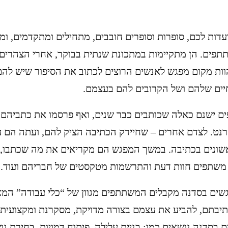
עדות לכם, סופרות וסופרים חובבים, מתחילים ומתקדמים, ומ
תתפים. הן מתקיימות במתכונת שנתית בבוקר, אחרי הצהרים 
ות מקום מפגש לאנשים הרוצים לכתוב את הסיפור שיש להם
יים שלהם ושל הקרובים להם בעצמם.
ם ישנם כאלה שכותבים כבר שנים, ואף פרסמו את כתביהם 
רנט. לצדם אחרים – שחיידק הכתיבה הציק להם, ועתה הם 
ונים בכתיבה. במשך המפגש הם מקריאים את מה שכתבו, 
שתפים חוות דעת והתרשמות מטקסטים של חבריהם ועוד.
ים בסדנה מקבלים המשתתפים מגוון של “כלי עבודה” המ
יבתם, להביע את עצמם בצורה מדויקת, מסקרנת ומקצועית יו
בסדנה נושאים כמו: בניית עלילה, פיתוח דמויות, בחירת נו