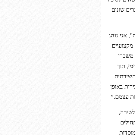
נרים שונים
 אני נוהג
מקצועיים
 משברי
מי, תוך
יצירתית
רות באופן
ות עצמם.”
לשירה,
חילים
וסדות