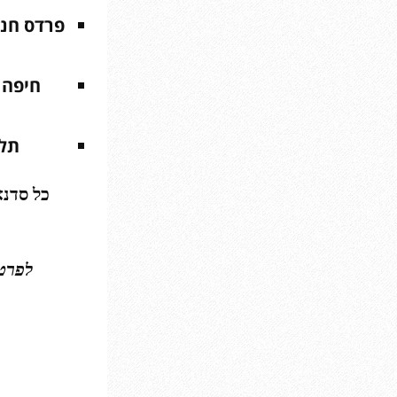
פרדס חנ
חיפה
תל 
כל סדנא
לפרטים: 054-4311075, או במי