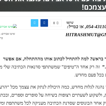
עצמכם!
שתפו
0
לפרטים: 054-4311075, או במייל:
HITRASHMUT@G
איטו אבירם: 
בר
ר בראש? למה להתחיל לכתוב אותו מההתחלה, אם אפשר
”
זה רק אחד ה”טיפים” שמשתתפי סדנאות הכתיבה שלי מק
ם בכל פעם מחדש.
 נהנה לגלות מחדש, כמה היכולת לנתק את עצמך מכל “הרע
, ולשקוע לשעתיים רצופות בשיחה על סופרים וספרים, ובכתי
רק אחד הבונוסים שסדנת הכתיבה מעניקה לכל משתתפת ו