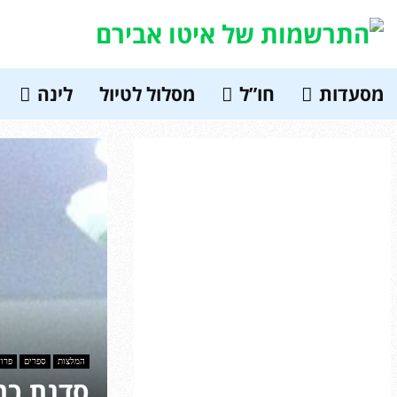
מסעדות
חו”ל
מסלול לטיול
לינה
המלצות
ספרים
פרוז
סדנת כת