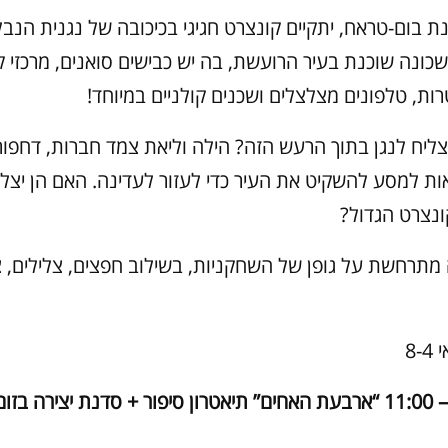
ת בום-טראח, יתקיים קונצרט חגיגי בכיכובה של נגנית הנב
כונה שוכנת בעיר הרועשת, בה יש כבישים סואנים, מרכזי קנ
ות, טלפונים מצלצלים ושכנים קולניים במיוחד!
צליח לנגן בתוך הרעש הזה? הילה וליאת צמד חברות, דחפור
אות למסע להשקיט את העיר כדי לעזור לעדינה. האם הן יצל
ונצרט הגדול?
מתרחשת על גופן של השחקניות, בשילוב חפצים, צלילים, 
8-
שלישי 6.10 – 11:00 “ארבעת האחים” תיאטרון סיפור + סדנת יצירה ב