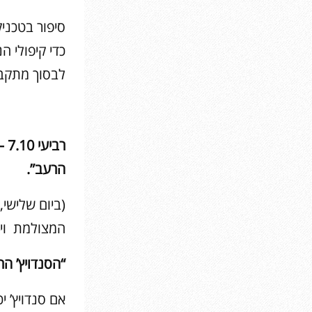
סיפור בטכני
כדי קיפולי 
לבסוך מתקבל 
הרעב”.
המצולמת וישאר 
“הסנדויץ’ ה
אם סנדויץ’ י