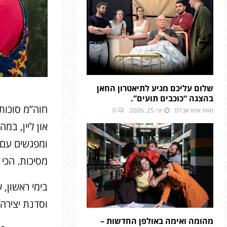
שלום עליכם מגיע לתיאטרון החאן
בהצגה “כוכבים תועים”.
חוה”מ סוכות 
מאת
איטו אבירם
יוני 25, 2026
0
און ליין, במ
ומפגשים עם 
מסיכות. הכי
וסדנת יצירה 
מהומה ואימה באולפן החדשות –