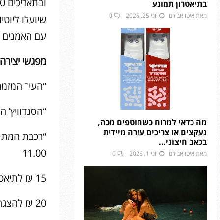
בתיאטרון תמונע
מאת
איטו אבירם
יוני 25, 2026
0
עם האמנים 
מפגשי יצירה
“העיר המזמרת” מפ
“הסנדוויץ’ הרעב” 
מה כדאי למרוח כשחוטפים מכה,
נעקצים או צריכים עזרה מיידית
בכאב חיצוני...
11.00
מאת
איטו אבירם
יוני 1, 2026
0
15 ₪ לתיאטרון סיפור + סדנת יצירה
20 ₪ להצגה מצולמת + מפגש ויצירה בעקבות ההצגה