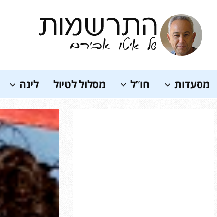
Soundc
מסעדות
חו”ל
מסלול לטיול
לינה