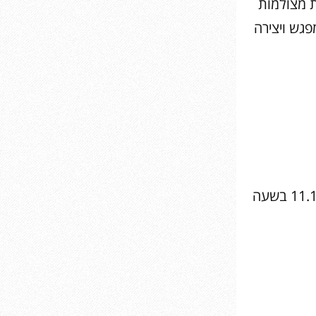
 בהצגות מצולמות
כן להצטרף למפגש ויצירה
“רכבת המתנות של סבא וסבתא” מפגש עם נטליה רוזנטל – יום א’ 11.10.20 בשעה