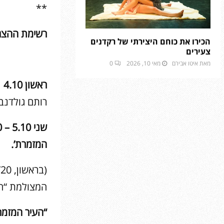
**
רשימת ההצגו
הכירו את כוחם היצירתי של רקדנים
צעירים
מאת
איטו אבירם
מאי 10, 2026
0
ראשון 4.10 – 11:00 – “המסע של איילת”
רותם גולדנב
המזמרת’.
המצולמת “העיר
“העיר המזמר