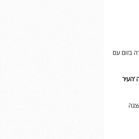
ה בזום עם
גה ‘העיר
 להצגה