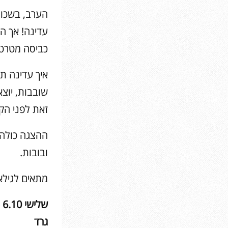
הערב, בשכונ
עדינה! אך הש
כביסה מטרטר
איך עדינה ת
שובבות, יוצ
זאת לפני הק
ההצגה כולה 
ובובות.
מתאים לגילאי 4
גרד