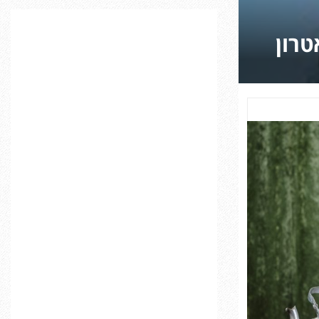
C
טרון
H