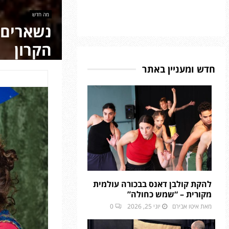
מה חדש
נשארים 
הקרון
חדש ומעניין באתר
להקת קולבן דאנס בבכורה עולמית
מקורית – “שמש כחולה”
מאת
איטו אבירם
יוני 25, 2026
0