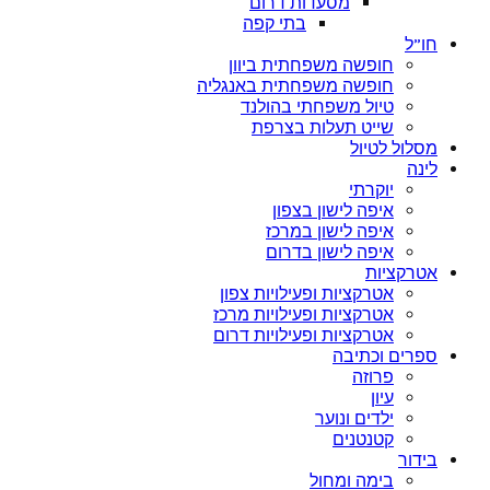
מסעדות דרום
בתי קפה
חו”ל
חופשה משפחתית ביוון
חופשה משפחתית באנגליה
טיול משפחתי בהולנד
שייט תעלות בצרפת
מסלול לטיול
לינה
יוקרתי
איפה לישון בצפון
איפה לישון במרכז
איפה לישון בדרום
אטרקציות
אטרקציות ופעילויות צפון
אטרקציות ופעילויות מרכז
אטרקציות ופעילויות דרום
ספרים וכתיבה
פרוזה
עיון
ילדים ונוער
קטנטנים
בידור
בימה ומחול