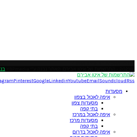
Please enter an Access Token
@2021 - התרשמות של איטו אבירם. האתר נבנה ע"י YBPmedia
בני
tagram
Pinterest
Google
Linkedin
Youtube
Email
Soundcloud
Rss
מסעדות
איפה לאכול בצפון
מסעדות צפון
בתי קפה
איפה לאכול במרכז
מסעדות מרכז
בתי קפה
איפה לאכול בדרום