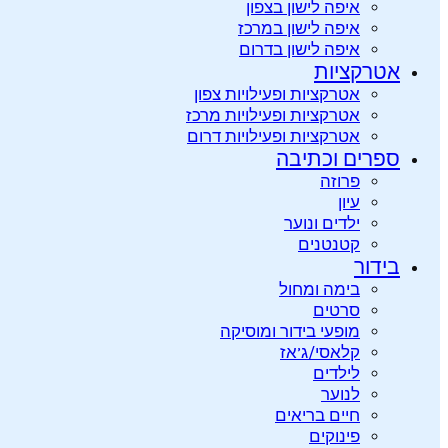
איפה לישון בצפון
איפה לישון במרכז
איפה לישון בדרום
אטרקציות
אטרקציות ופעילויות צפון
אטרקציות ופעילויות מרכז
אטרקציות ופעילויות דרום
ספרים וכתיבה
פרוזה
עיון
ילדים ונוער
קטנטנים
בידור
בימה ומחול
סרטים
מופעי בידור ומוסיקה
קלאסי/ג’אז
לילדים
לנוער
חיים בריאים
פינוקים