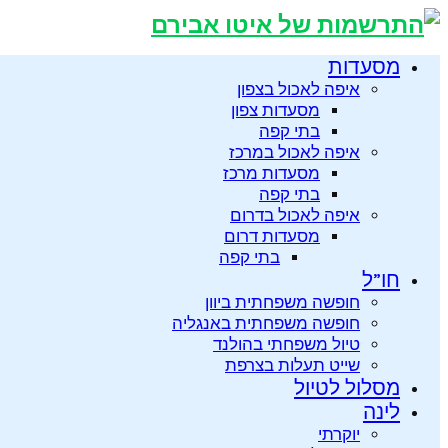
מסעדות
איפה לאכול בצפון
מסעדות צפון
בתי קפה
איפה לאכול במרכז
מסעדות מרכז
בתי קפה
איפה לאכול בדרום
מסעדות דרום
בתי קפה
חו”ל
חופשה משפחתית ביוון
חופשה משפחתית באנגליה
טיול משפחתי בהולנד
שייט תעלות בצרפת
מסלול לטיול
לינה
יוקרתי