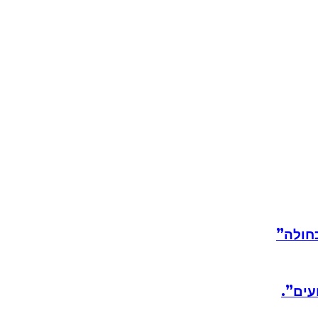
חולה”
עים”.