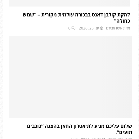
להקת קולבן דאנס בבכורה עולמית מקורית – “שמש
כחולה”
מאת
איטו אבירם
יוני 25, 2026
0
שלום עליכם מגיע לתיאטרון החאן בהצגה “כוכבים
תועים”.