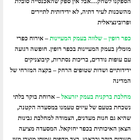
הספקנו לשחק…אבל אין ספק שהאכנסייה סובלת
מהשכנות לעיר דתיה, לא ידידותית לתיירים
ופרובינציאלית
כפר רופין – שלווה בעמק המעיינות
– אירוח כפרי
מומלץ בעמק המעיינות בכפר רופין. חופשה רגועה
עם עופות נודדים, בריכות נסתרות, קיבוצניקים
ידידותיים ושדות שטופים הרחק – בקצה המזרחי של
המדינה
מחלבת ברקנית בעמק יזרעאל
– ארוחת בוקר בלתי
נשכחת בטעם של עיזים טעמנו במסעדה הקטנה,
שהיא גם חנות מעדנים, הצמודה למחלבת גבינות
הצאן האיכותית בכפר יחזקאל. המסעדה מציעה
סעודות בוקר ובראנץ, בצד מדפים עמוסי מוצרי מזון