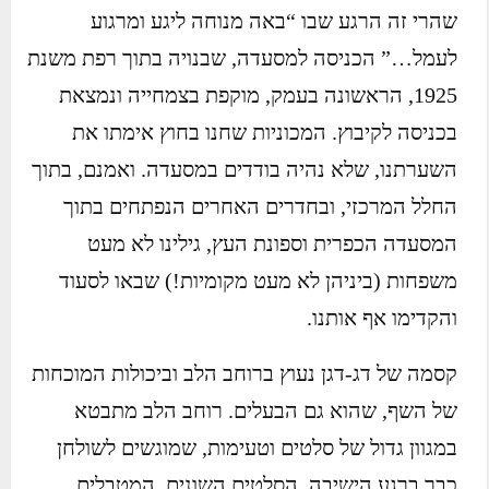
שהרי זה הרגע שבו “באה מנוחה ליגע ומרגוע
לעמל…” הכניסה למסעדה, שבנויה בתוך רפת משנת
1925, הראשונה בעמק, מוקפת בצמחייה ונמצאת
בכניסה לקיבוץ. המכוניות שחנו בחוץ אימתו את
השערתנו, שלא נהיה בודדים במסעדה. ואמנם, בתוך
החלל המרכזי, ובחדרים האחרים הנפתחים בתוך
המסעדה הכפרית וספונת העץ, גילינו לא מעט
משפחות (ביניהן לא מעט מקומיות!) שבאו לסעוד
והקדימו אף אותנו.
קסמה של דג-דגן נעוץ ברוחב הלב וביכולות המוכחות
של השף, שהוא גם הבעלים. רוחב הלב מתבטא
במגוון גדול של סלטים וטעימות, שמוגשים לשולחן
כבר ברגע הישיבה. הסלטים השונים, המטבלים