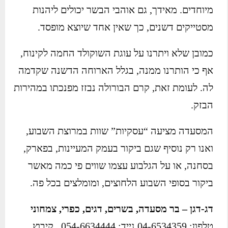
מיוחדים. מאידך, גם אוהבי הבשר יכולים ליהנות
מסטייקים דשנים, כך שאין אחד שיוצא מופסד.
כמובן שלא ויתרנו על עוגת השוקולד החמה לקינוח,
אף כי הותרנו ממנה, בגלל הארוחה הדשנה שקדמה
לה. לעומת זאת, קרם הבורולה נבזז מפנכתו במהירות
הבזק.
המסעדה מציעה “עסקיות” שוות במרוצת השבוע,
ואנו רק נוסיף שגם ביקור בעמק המעיינות, בפארק,
בסחנה, או על הגלבוע עצמו שווים פי כמה מאשר
ביקור בסופי השבוע הלחוצים, ומומלצים בכל פה.
דג-דגן – בר מסעדה, בשרים, דגים, כפרי, צמחוני
טלפון: 04-6534359 נייד: 054-6634444 . קיבוץ