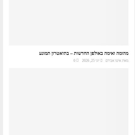
מהומה ואימה באולפן החדשות – בתיאטרון תמונע
מאת
איטו אבירם
יוני 25, 2026
0