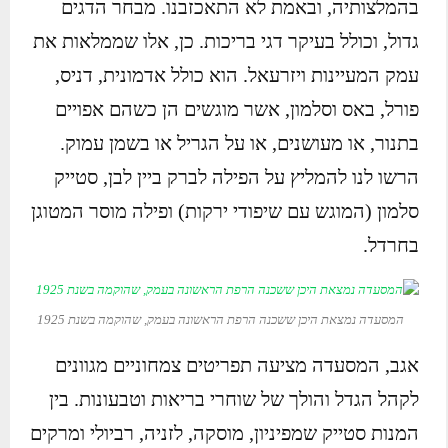
בהמלצותיה, ובאמת לא התאכזבנו. מבחר הדגים
גדול, וכולל בעיקר דגי בריכות. כן, אלו שממלאות את
עמק המעיינות ויזרעאל. הוא כולל אדמונית, דניס,
פורל, באס וסלמון, אשר מוגשים הן כשהם אפויים
בתנור, או מעושנים, או על הגריל או בשמן עמוק.
הרשו לנו להמליץ על הפילה לברק ביין לבן, סטייק
סלמון (המוגש עם שיפודי ירקות) ופילה מוסר המטוגן
בחרדל.
המסעדה נמצאת היכן ששכנה הרפת הראשונה בעמק, שהוקמה בשנת 1925
אגב, המסעדה מציעה תפריטים צמחוניים מגוונים
לקהל הגדל והולך של שוחרי בריאות וטבעונות. בין
המנות סטייק שמפיניון, מוסקה, לזניה, רביולי ומרקים