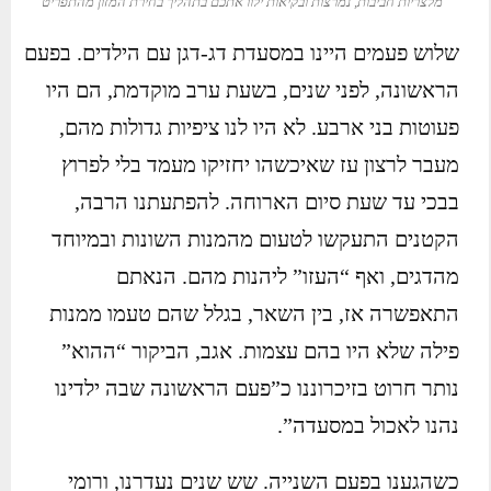
מלצריות חביבות, נמרצות ובקיאות ילוו אתכם בתהליך בחירת המזון מהתפריט
שלוש פעמים היינו במסעדת דג-דגן עם הילדים. בפעם
הראשונה, לפני שנים, בשעת ערב מוקדמת, הם היו
פעוטות בני ארבע. לא היו לנו ציפיות גדולות מהם,
מעבר לרצון עז שאיכשהו יחזיקו מעמד בלי לפרוץ
בבכי עד שעת סיום הארוחה. להפתעתנו הרבה,
הקטנים התעקשו לטעום מהמנות השונות ובמיוחד
מהדגים, ואף “העזו” ליהנות מהם. הנאתם
התאפשרה אז, בין השאר, בגלל שהם טעמו ממנות
פילה שלא היו בהם עצמות. אגב, הביקור “ההוא”
נותר חרוט בזיכרוננו כ”פעם הראשונה שבה ילדינו
נהנו לאכול במסעדה”.
כשהגענו בפעם השנייה. שש שנים נעדרנו, ורומי