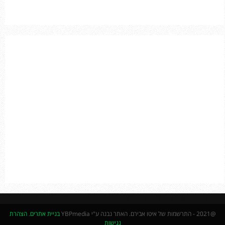
o
r
R
:
C
H
Please enter an Access Token
@2021 - התרשמות של איטו אבירם. האתר נבנה ע"י YBPmedia
בניית אתרים
.
הצהרת
נגישות