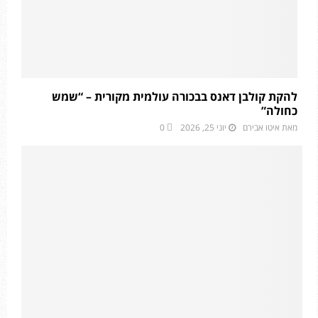
להקת קולבן דאנס בבכורה עולמית מקורית – “שמש
כחולה”
מאת
איטו אבירם
יוני 25, 2026
0