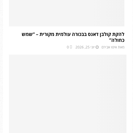
להקת קולבן דאנס בבכורה עולמית מקורית – “שמש
כחולה”
מאת
איטו אבירם
יוני 25, 2026
0