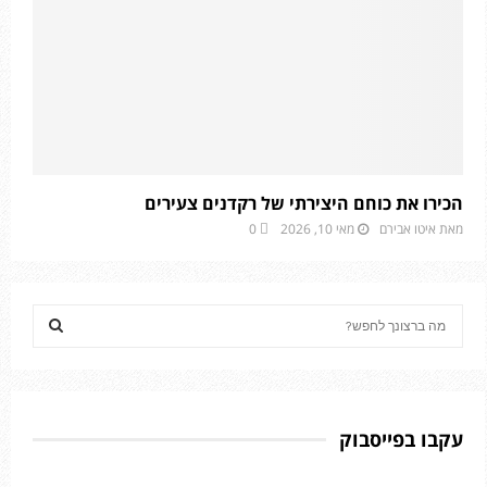
הכירו את כוחם היצירתי של רקדנים צעירים
מאת
איטו אבירם
מאי 10, 2026
0
S
e
a
S
r
c
E
h
עקבו בפייסבוק
f
A
o