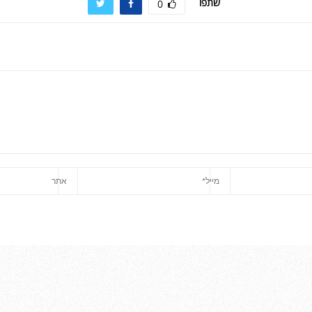
שתפו
0