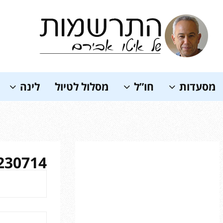
Soundc
מסעדות
חו”ל
מסלול לטיול
לינה
0714_091234