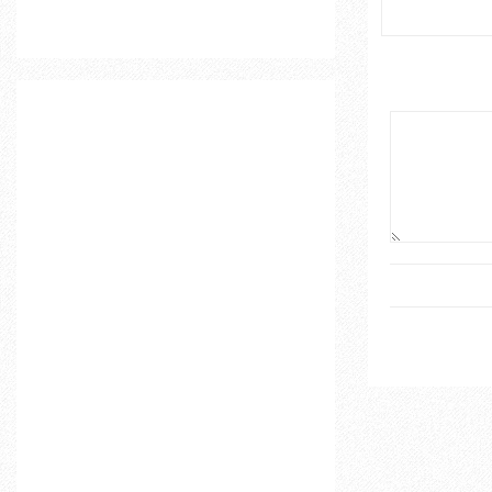
o
r
R
:
C
H