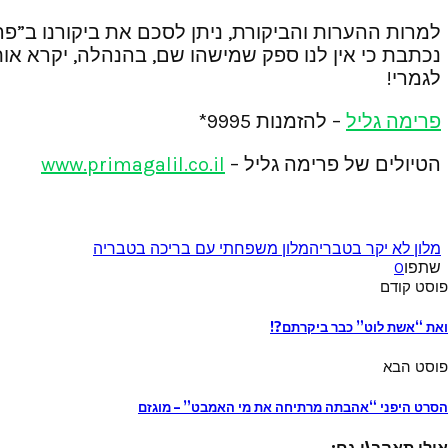
למרות ההערות והביקורת, ניתן לסכם את ביקורנו ב”פרי
נכתבת כי אין לנו ספק שמישהו שם, בהנהלה, יקרא אות
לגמרי!
פרימה גליל
– להזמנות 9995*
הטיולים של פרימה גליל –
www.primagalil.co.il
מלון לא יקר בטבריה
מלון משפחתי עם בריכה בטבריה
שתפו
0
פוסט קודם
ואת “אשת לוט” כבר ביקרתם?!
פוסט הבא
הסרט היפני “אהבתה מרתיחה את מי האמבט” – מוגזם
אולי תאהב\י גם: