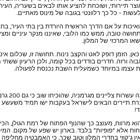
ר תיירותי, ושוכחת להציע אותו לבאים בשעריה, העיר
שות – כל כך רלוונטי בגובה של מינוס מאתיים.
 ואיכות על אם הדרך הראשית היורדת בין בתי העיר, בח
ושה טובה, ממש כמו הלובי, שאיננו מנקר עיניים ומציע
שאו המרכזי של המלון.
אן. הזמן דופק לאט והקצב נינוח. תחושה זו, שכלום אינו
בוה ורזה. חדרים בודדים בכל קומה, ולכן הרעיון ששתי מ
ח את עצמו במיוחד כשמעלית השבת נכנסת לפעולה.
ביחד אתנו 
ת תיירים הבאים לישראל בעקבות ישו תמיד משעשע ומח
!
וא מרווח, מעוצב כך שהנוף הפתוח של רמת הגולן, הכינ
שטוחות אלא “פופיות” בלבד. בארון יש שפע של מקום. ה
ן ג’קוזי בחדרי המלון וטוב שכך, כי האמבטיה מחליפה 