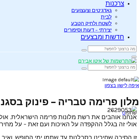
צרכנות
גאדג’טים וצעצועים
לבית
לשטח ולחיק הטבע
יצירתי – דעות וסיפורים
חדשות ומבצעים
Search
Search
for:
Primary
Menu
Search
Search
for:
איפה לישון בצפון
מלון פרימה טבריה – פינוק בסגנון
שתפו
0
אנחנו אוהבים את רשת מלונות פרימה הישראלית. אולי 
אולי זה בגלל ההקפדה על האיכות ועם זאת – על מחיר 
זו הסיבה שחיכינו בסבלנות עד שתמו ימי החופש, ואיך 