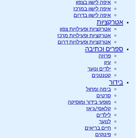
איפה לישון בצפון
איפה לישון במרכז
איפה לישון בדרום
אטרקציות
אטרקציות ופעילויות צפון
אטרקציות ופעילויות מרכז
אטרקציות ופעילויות דרום
ספרים וכתיבה
פרוזה
עיון
ילדים ונוער
קטנטנים
בידור
בימה ומחול
סרטים
מופעי בידור ומוסיקה
קלאסי/ג’אז
לילדים
לנוער
חיים בריאים
פינוקים