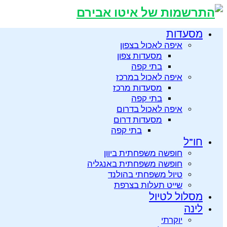
מסעדות
איפה לאכול בצפון
מסעדות צפון
בתי קפה
איפה לאכול במרכז
מסעדות מרכז
בתי קפה
איפה לאכול בדרום
מסעדות דרום
בתי קפה
חו”ל
חופשה משפחתית ביוון
חופשה משפחתית באנגליה
טיול משפחתי בהולנד
שייט תעלות בצרפת
מסלול לטיול
לינה
יוקרתי