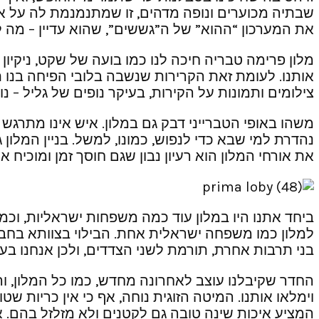
שבתיה מכוערים ונופה מדהים, זו שמתנמנמת לה על אוצ
את המערכון “ההוא” של ה”גששים”, שהוא עדיין – מה לע
מלון פרימה טבריה חיכה לנו כמו בועה של שקט, ניקיון
אותנו. לעומת זאת הקרירות שנשבה בלובי הפיחה בנו תח
צילומים ותמונות על הקירות, בעיקר נופים של גליל – נו
משהו באופי הטברייני דבק גם במלון. איש אינו מתרגש כ
נהדרת למי שבא כדי לנפוש, כמונו, למשל. בניין המלון ג
את אורחי המלון הוא רעיון נבון שגם חוסך זמן ומוכי
למלון כמו משפחה ישראלית אחת. הבילוי בצוותא בחבר
בני תרבות אחרת, תורמת לשני הצדדים, ולכן אנחנו בעד
החדר שקיבלנו עוצב לאחרונה מחדש, כמו כל המלון, וה
וימלאו אותנו. המיטה הזוגית נוחה, אף כי אין כריות 
המציע איכות שינה טובה גם לקטנים ולא מזלזל בהם. אי