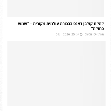
להקת קולבן דאנס בבכורה עולמית מקורית – “שמש
כחולה”
מאת
איטו אבירם
יוני 25, 2026
0