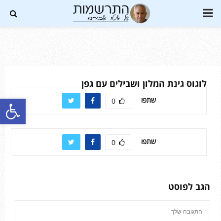
PRIMARY
MENU
Soundc
לוגוס גינת המלון ושבילים עם גפן
פתח סרגל נגישות
שתפו
0
שתפו
0
הגב לפוסט